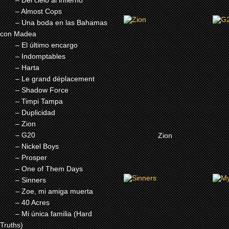
– Del cielo al infierno
– Almost Cops
– Una boda en las Bahamas
2025
con Madea
ZION
– El último encargo
– Indomptables
– Harta
– Le grand déplacement
– Shadow Force
– Timpi Tampa
– Duplicidad
– Zion
MÀS
– G20
Zion
– Nickel Boys
– Prosper
– One of Them Days
– Sinners
2025
– Zoe, mi amiga muerta
SINNERS
– 40 Acres
– Mi única familia (Hard
Truths)