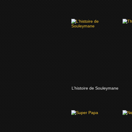
2024
L’HISTOIRE DE
L
SOULEYMANE
MÀS
L’histoire de Souleymane
2024
SUPERPAPá
N