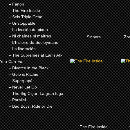
– Fanon
– The Fire Inside
– Seis Triple Ocho
– Unstoppable
– La lección de piano
MÀS
– Ni chaînes ni maîtres
Sinners
Zoe
– L’histoire de Souleymane
– La liberación
– The Supremes at Earl’s All-
You-Can-Eat
2024
– Divorce in the Black
– Golo & Ritchie
THE FIRE INSIDE
SE
– Superpapá
– Never Let Go
– The Big Cigar: La gran fuga
– Parallel
– Bad Boys: Ride or Die
MÀS
The Fire Inside