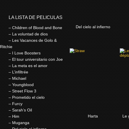
LA LISTA DE PELICULAS
MÀS
Del cielo al infierno
– Children of Blood and Bone
– La voluntad de dios
– Les Vacances de Golo &
Ritchie
2025
– I Love Boosters
– El tour universitario con Joe
HARTA
– La meta es el amor
– L’infiltrée
– Michael
– Youngblood
– Street Flow 3
– Prometido el cielo
– Furcy
– Sarah’s Oil
MÀS
Harta
Le 
– Him
– Muganga