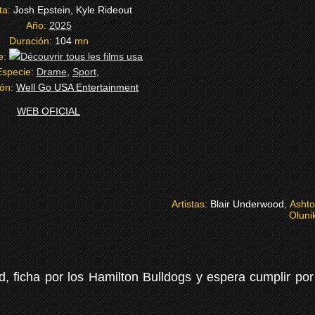
ta:
Josh Epstein, Kyle Rideout
Año:
2025
Duración:
104
mn
e:
Especie:
Drame
,
Sport
,
ión:
Well Go USA Entertainment
WEB OFICIAL
Artistas:
Blair Underwood
, Asht
Oluni
, ficha por los Hamilton Bulldogs y espera cumplir por