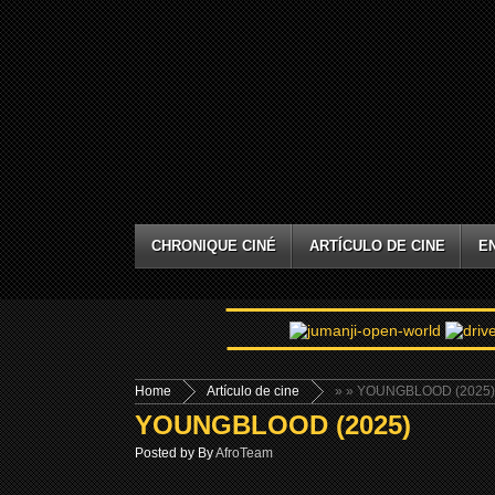
CHRONIQUE CINÉ
ARTÍCULO DE CINE
E
Home
Artículo de cine
»
» YOUNGBLOOD (2025)
YOUNGBLOOD (2025)
Posted by By
AfroTeam