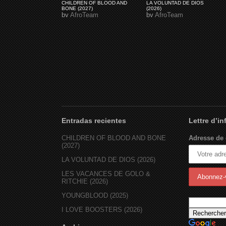
CHILDREN OF BLOOD AND
LA VOLUNTAD DE DIOS
BONE (2027)
(2026)
by
AfroTeam
by
AfroTeam
Entradas recientes
Lettre d’i
CHILDREN OF BLOOD AND BONE
Adresse de 
(2027)
LA VOLUNTAD DE DIOS (2026)
LES VACANCES DE GOLO &
RITCHIE (2026)
YOUNGBLOOD (2025)
I LOVE BOOSTERS (2026)