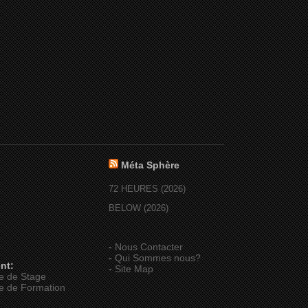
Méta Sphère
72 HEURES (2026)
BELOW (2026)
-
Nous Contacter
-
Qui Sommes nous?
nt:
-
Site Map
e de Stage
e de Formation