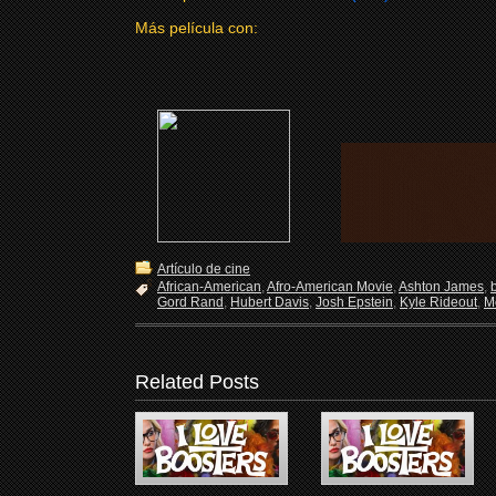
Más película con:
Artículo de cine
African-American
,
Afro-American Movie
,
Ashton James
,
Gord Rand
,
Hubert Davis
,
Josh Epstein
,
Kyle Rideout
,
M
Related Posts