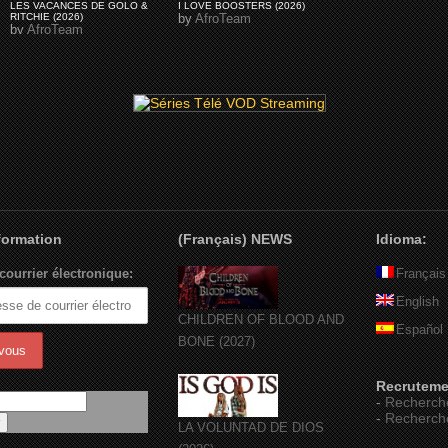
LES VACANCES DE GOLO &
I LOVE BOOSTERS (2026)
RITCHIE (2026)
by
AfroTeam
by
AfroTeam
nformation
(Français) NEWS
Idioma:
courrier électronique:
Français
English
CHILDREN OF BLOOD AND
Español
BONE (2027)
Recruteme
-
Recherch
-
Recherch
LA VOLUNTAD DE DIOS