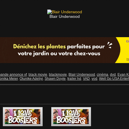
Blair Underwood
bande annonce vf
,
black movie
,
blackmovie
,
Blair Underwood
,
cinéma
,
dvd
,
Evan K
onika Meier
,
Olunike Adeliyi
,
Shawn Doyle
,
trailer hd
,
VAD
,
vod
,
Well Go USA Enter