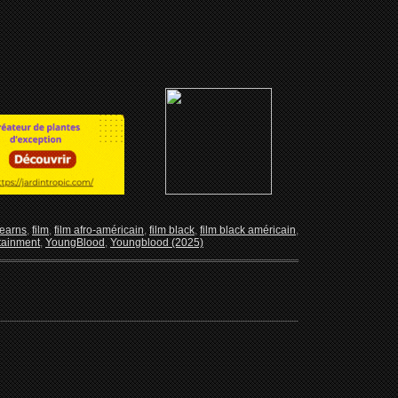
earns
,
film
,
film afro-américain
,
film black
,
film black américain
,
tainment
,
YoungBlood
,
Youngblood (2025)