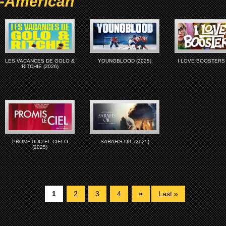
n-American
LES VACANCES DE GOLO &
YOUNGBLOOD (2025)
I LOVE BOOSTERS 
RITCHIE (2026)
PROMETIDO EL CIELO
SARAH’S OIL (2025)
(2025)
1
2
3
4
»
Last »