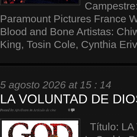
Campestre: 
Paramount Pictures France WE
Blood and Bone Artistas: Chiwe
King, Tosin Cole, Cynthia Er
5 agosto 2026 at 15 : 14
LA VOLUNTAD DE DIOS
Posted by
AfroTeam
in
Artículo de cine
0
Título: LA