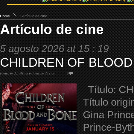
Home
» Artículo de cine
Artículo de cine
5 agosto 2026 at 15 : 19
CHILDREN OF BLOOD 
Posted by
AfroTeam
in
Artículo de cine
0
Título: C
Título orig
Gina Princ
Prince-Byt