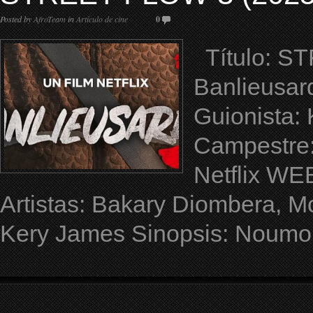
Posted by
AfroTeam
in
Artículo de cine
0
Título: ST
Banlieusard
Guionista:
Campestre: 
Netflix WEB
Artistas: Bakary Diombera, 
Kery James Sinopsis: Noumou