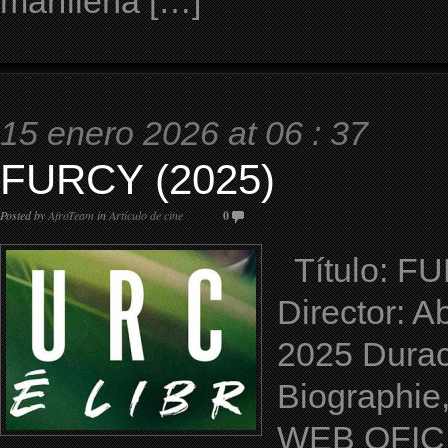
marfileña […]
15 enero 2026 at 06 : 37
FURCY (2025)
Posted by
AfroTeam
in
Artículo de cine
0
Título: FUR
Director: A
2025 Durac
Biographie,
WEB OFICIAL