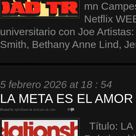
mn Campest
Netflix WEB
universitario con Joe Artistas
Smith, Bethany Anne Lind, Je
5 febrero 2026 at 18 : 54
LA META ES EL AMOR 
Posted by
AfroTeam
in
Artículo de cine
0
Título: LA