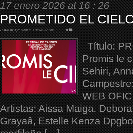
17 enero 2026 at 16 : 26
PROMETIDO EL CIELO 
Posted by
AfroTeam
in
Artículo de cine
0
Título: PR
Promis le c
Sehiri, An
Campestre:
WEB OFICIAL
Artistas: Aissa Maiga, Debora
Grayaâ, Estelle Kenza Dpgbo