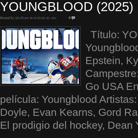
YOUNGBLOOD (2025)
Posted by
AfroTeam
in
Artículo de cine
0
Título: YO
Youngblood
Epstein, K
Campestre:
Go USA Ent
película: Youngblood Artista
Doyle, Evan Kearns, Gord Ran
El prodigio del hockey, Dean