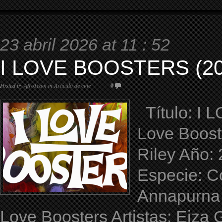
23 abril 2026 at 11 : 52
I LOVE BOOSTERS (20
Posted by
AfroTeam
in
Artículo de cine
0
Título: I 
Love Booste
Riley Año:
Especie: Co
Annapurna 
Love Boosters Artistas: Eiza