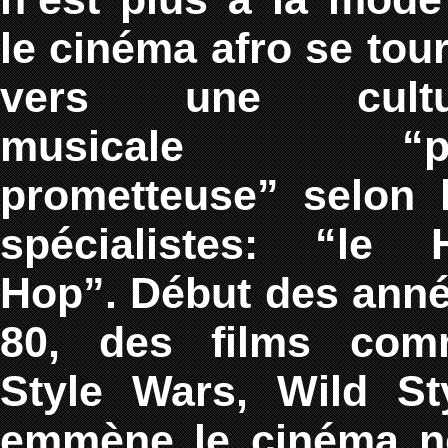
le cinéma afro se tou
vers une cultu
musicale “p
prometteuse” selon 
spécialistes: “le 
Hop”. Début des ann
80, des films com
Style Wars, Wild St
emmène le cinéma n