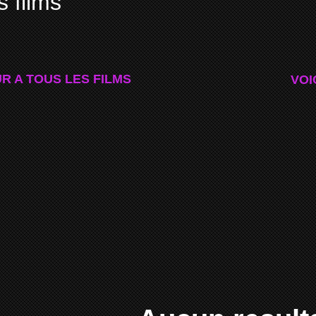
s films
R A TOUS LES FILMS
VOI