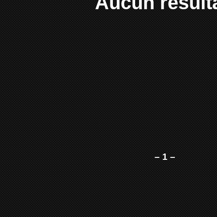
Aucun result
– 1 –