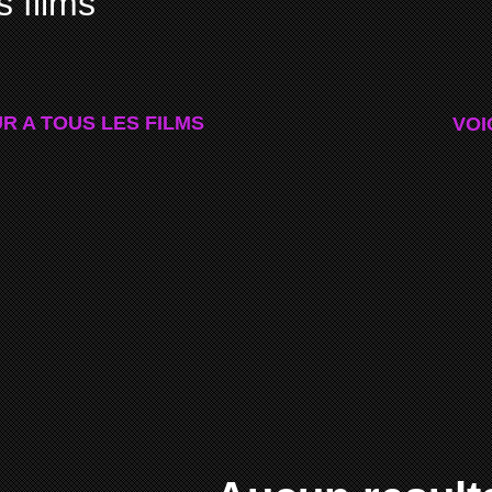
s films
R A TOUS LES FILMS
VOI