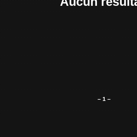
Aucun result
– 1 –