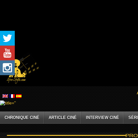
CHRONIQUE CINÉ
ARTICLE CINÉ
INTERVIEW CINÉ
SÉRI