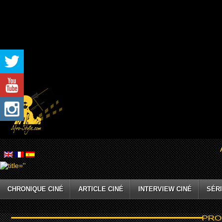
CHRONIQUE CINÉ
ARTICLE CINÉ
INTERVIEW CINÉ
SÉRI