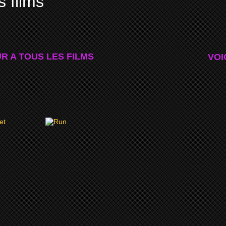
s films
R A TOUS LES FILMS
VOI
5
2014
EGRET
RUN