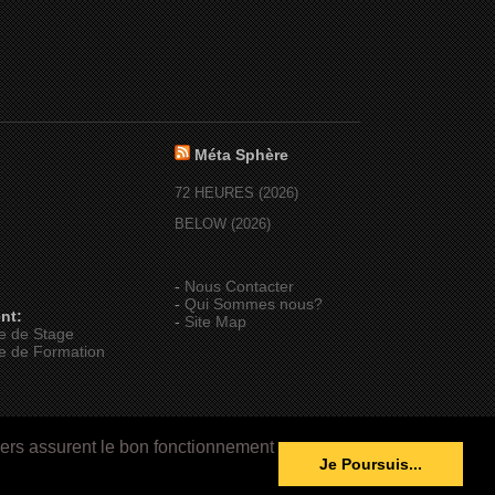
Méta Sphère
72 HEURES (2026)
BELOW (2026)
-
Nous Contacter
-
Qui Sommes nous?
nt:
-
Site Map
e de Stage
e de Formation
iers assurent le bon fonctionnement
Je Poursuis...
Performed by
Cat-Line.fr