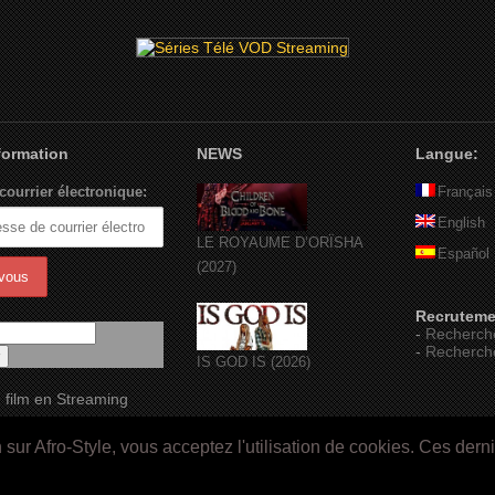
nformation
NEWS
Langue:
courrier électronique:
Français
English
LE ROYAUME D’ORÏSHA
Español
(2027)
Recruteme
-
Recherch
-
Recherch
IS GOD IS (2026)
 film en Streaming
ur Afro-Style, vous acceptez l'utilisation de cookies. Ces dern