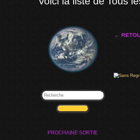
Voici la liste de Tous le
← RETOU
201
SANS R
VALIDER
PROCHAINE SORTIE