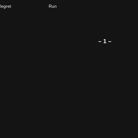
INFO…
PLUS D’INFO…
Regret
Run
– 1 –