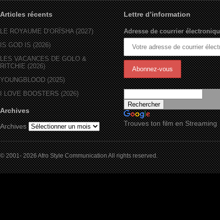
Articles récents
Lettre d’information
LE ROYAUME D’ORÏSHA (2027)
Adresse de courrier électroniqu
IS GOD IS (2026)
LES VACANCES DE GOLO &
RITCHIE (2026)
YOUNGBLOOD (2025)
I LOVE BOOSTERS (2026)
Archives
Trouves ton film en Streaming
Archives
© 2001- 2026 Afro Style Communication All rights reserved.