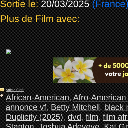
Sortie le:
20/03/2025
(France
Plus de Film avec:
Article Ciné
African-American
,
Afro-American
annonce vf
,
Betty Mitchell
,
black
Duplicity (2025)
,
dvd
,
film
,
film af
Stanton
,
Joshua Adeyeye
,
Kat G