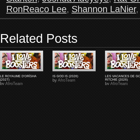
RonReaco Lee
,
Shannon LaNier
Related Posts
LE ROYAUME D'ORÏSHA
IS GOD IS (2026)
LES VACANCES DE G
(2027)
by
AfroTeam
RITCHIE (2026)
by
AfroTeam
by
AfroTeam