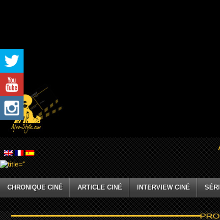
CHRONIQUE CINÉ
ARTICLE CINÉ
INTERVIEW CINÉ
SÉRI