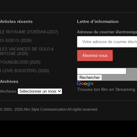
Articles récents
Lettre d’information
LE ROYAUME D’ORÏSHA (2027)
Adresse de courrier électroniqu
IS GOD IS (2026)
LES VACANCES DE GOLO &
RITCHIE (2026)
YOUNGBLOOD (2025)
I LOVE BOOSTERS (2026)
Archives
Trouves ton film en Streaming
Archives
© 2001- 2026 Afro Style Communication All rights reserved.