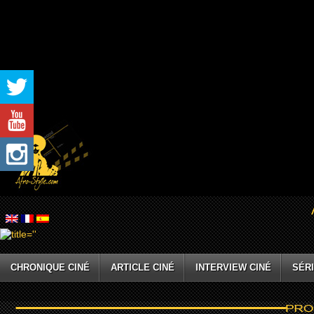
CHRONIQUE CINÉ
ARTICLE CINÉ
INTERVIEW CINÉ
SÉRI