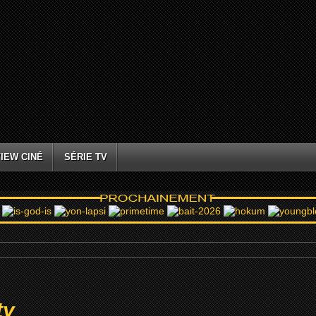
IEW CINÉ
SÉRIE TV
ty