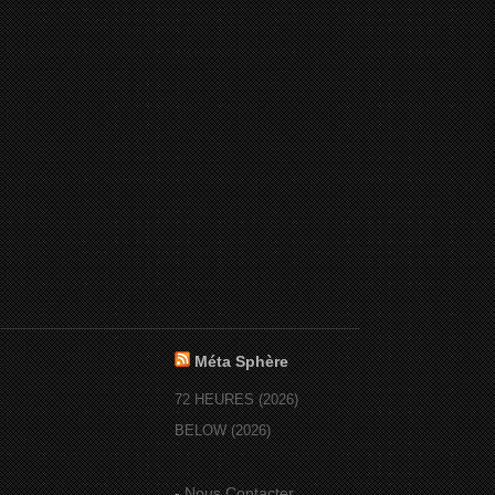
Méta Sphère
72 HEURES (2026)
BELOW (2026)
-
Nous Contacter