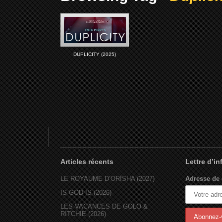
DUPLICITY (2025)
Articles récents
Lettre d’i
LE ROYAUME D’ORÏSHA (2027)
Adresse de 
IS GOD IS (2026)
LES VACANCES DE GOLO &
RITCHIE (2026)