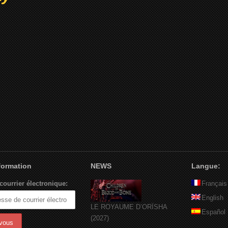
nformation
NEWS
Langue:
courrier électronique:
Français
English
LE ROYAUME D’ORÏSHA
Español
(2027)