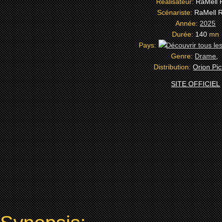
Réalisateur:
RaMell 
Scénariste:
RaMell 
Année:
2025
Durée:
140
mn
Pays:
Genre:
Drame
,
Distribution:
Orion Pic
SITE OFFICIEL