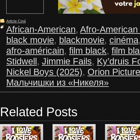
Article Ciné
African-American
,
Afro-American
black movie
,
blackmovie
,
cinéma
afro-américain
,
film black
,
film bl
Stidwell
,
Jimmie Fails
,
Ky’druis Fo
Nickel Boys (2025)
,
Orion Pictur
Мальчишки из «Никеля»
Related Posts