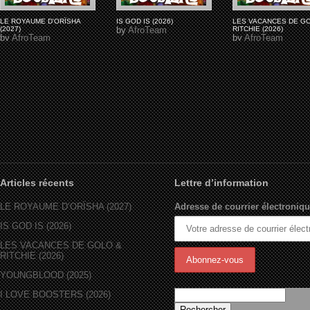
LE ROYAUME D'ORÏSHA
IS GOD IS (2026)
LES VACANCES DE G
(2027)
by
AfroTeam
RITCHIE (2026)
by
AfroTeam
by
AfroTeam
Articles récents
Lettre d’information
LE ROYAUME D’ORÏSHA (2027)
Adresse de courrier électroniqu
IS GOD IS (2026)
LES VACANCES DE GOLO &
RITCHIE (2026)
YOUNGBLOOD (2025)
I LOVE BOOSTERS (2026)