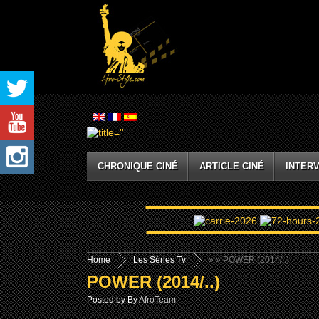
CHRONIQUE CINÉ
ARTICLE CINÉ
INTERV
Home
Les Séries Tv
»
» POWER (2014/..)
POWER (2014/..)
Posted by By
AfroTeam