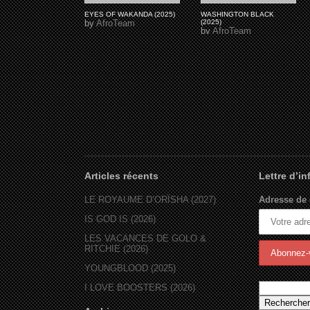
EYES OF WAKANDA (2025)
WASHINGTON BLACK
by
AfroTeam
(2025)
by
AfroTeam
Articles récents
Lettre d’i
LE ROYAUME D’ORÏSHA (2027)
Adresse de 
IS GOD IS (2026)
LES VACANCES DE GOLO &
RITCHIE (2026)
YOUNGBLOOD (2025)
I LOVE BOOSTERS (2026)