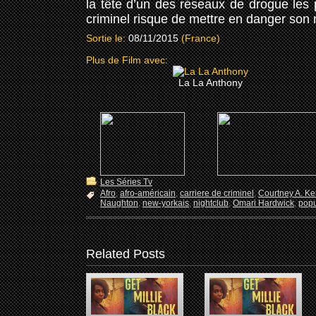
la tête d’un des réseaux de drogue les p
criminel risque de mettre en danger son m
Sortie le:
08/11/2015
(France)
Plus de Film avec:
La La Anthony
Les Séries Tv
Afro
,
afro-américain
,
carriere de criminel
,
Courtney A. K
Naughton
,
new-yorkais
,
nightclub
,
Omari Hardwick
,
popu
Related Posts