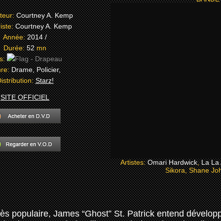
teur:
Courtney A. Kemp
iste:
Courtney A. Kemp
Année:
2014 /
Durée:
52
mn
s:
re:
Drame, Policier,
istribution:
Starz!
SITE OFFICIEL
Artistes:
Omari Hardwick
,
La La
Sikora, Shane Joh
très populaire, James “Ghost” St. Patrick entend dévelo