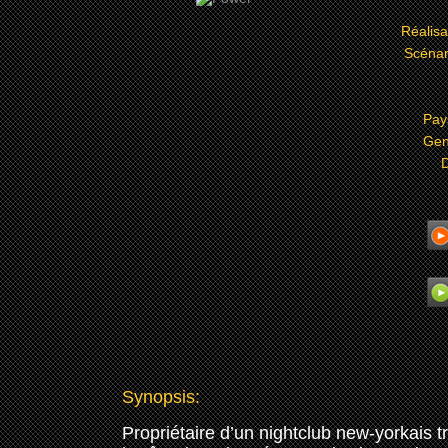
Réalisa
Scénar
Pay
Gen
D
Synopsis:
Propriétaire d’un nightclub new-yorkais 