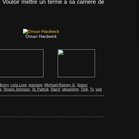
. Vouloir mettre un terme a sa carrière de
Omari Hardwick
thony
,
Lela Lore
,
mariage
,
Michael Rainey Jr.
,
Naturi
s
,
Shane Johnson
,
St. Patrick
,
Starz!
,
streaming
,
Télé
,
Tv
,
vod