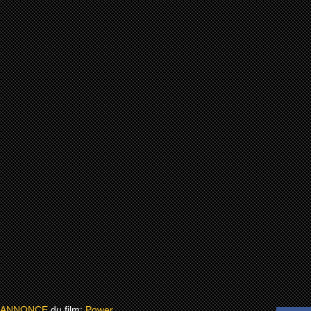
 ANNONCE
du film:
Power