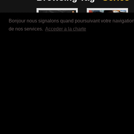
Bonjour nous signalons quand poursuivant votre navigation s
de nos services.
Acceder a la charte
GROWN-ISH (2018/) Série Tv
THE CHI (2018/) Série Tv
SHE’S GOTTA HAVE IT
MALI BLUES (2016)
(2017-) Série Tv