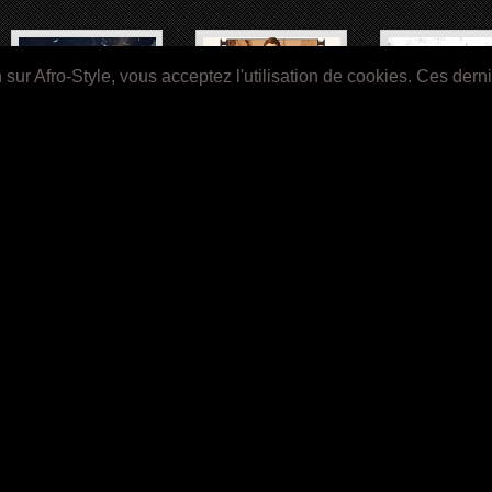
ur Afro-Style, vous acceptez l'utilisation de cookies. Ces dern
CASTLE ROCK (2018)
THE DEUCE (2017-)
TALES (2017-) Sér
BRONX GOTHIC (2017)
STILL STAR-CROSSED
(2017)
1
2
3
4
»
Last »