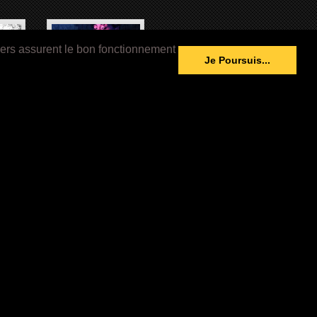
iers assurent le bon fonctionnement
Je Poursuis...
ie Tv
REBEL (2017-) Série Tv