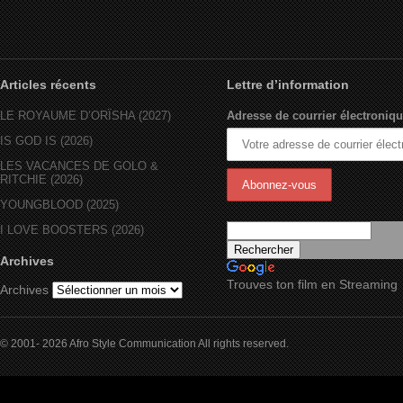
Articles récents
Lettre d’information
LE ROYAUME D’ORÏSHA (2027)
Adresse de courrier électroniqu
IS GOD IS (2026)
LES VACANCES DE GOLO &
RITCHIE (2026)
YOUNGBLOOD (2025)
I LOVE BOOSTERS (2026)
Archives
Trouves ton film en Streaming
Archives
© 2001- 2026 Afro Style Communication All rights reserved.