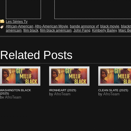
Les Séries Tv
African-American
,
Afro-American Movie
,
bande annonce vf
,
black movie
,
black
américain
,
film black
,
film black américain
,
John Fang
,
Kimberly Bailey
,
Marc Be
Related Posts
WASHINGTON BLACK
IRONHEART (2025)
CLEAN SLATE (2025)
(2025)
by
AfroTeam
by
AfroTeam
by
AfroTeam