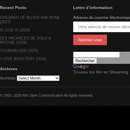
Recent Posts
Lettre d’information
CHILDREN OF BLOOD AND BONE
Adresse de courrier électroniqu
(2027)
IS GOD IS (2026)
LES VACANCES DE GOLO &
RITCHIE (2026)
YOUNGBLOOD (2025)
I LOVE BOOSTERS (2026)
Archives
Trouves ton film en Streaming
Archives
© 2001- 2026 Afro Style Communication All rights reserved.