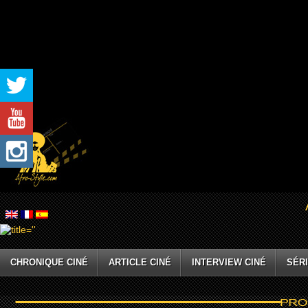
CHRONIQUE CINÉ
ARTICLE CINÉ
INTERVIEW CINÉ
SÉRI