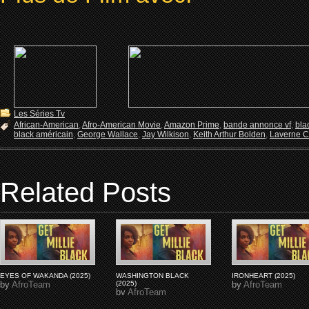
Les Séries Tv
African-American
,
Afro-American Movie
,
Amazon Prime
,
bande annonce vf
,
bla
black américain
,
George Wallace
,
Jay Wilkison
,
Keith Arthur Bolden
,
Laverne 
Related Posts
EYES OF WAKANDA (2025)
WASHINGTON BLACK
IRONHEART (2025)
by
AfroTeam
(2025)
by
AfroTeam
by
AfroTeam