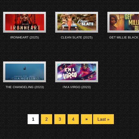
IRONHEART (2025)
CLEAN SLATE (2025)
GET MILLIE BLACK 
THE CHANGELING (2023)
I’M A VIRGO (2023)
1
2
3
4
»
Last »