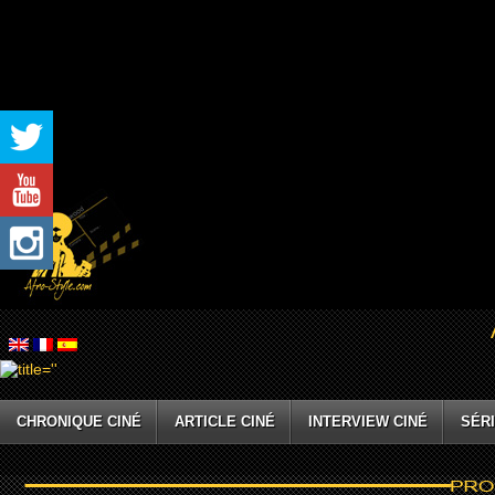
CHRONIQUE CINÉ
ARTICLE CINÉ
INTERVIEW CINÉ
SÉRI