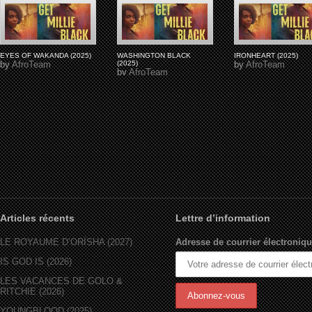
EYES OF WAKANDA (2025)
WASHINGTON BLACK
IRONHEART (2025)
by
AfroTeam
(2025)
by
AfroTeam
by
AfroTeam
Articles récents
Lettre d’information
LE ROYAUME D’ORÏSHA (2027)
Adresse de courrier électroniqu
IS GOD IS (2026)
LES VACANCES DE GOLO &
RITCHIE (2026)
YOUNGBLOOD (2025)