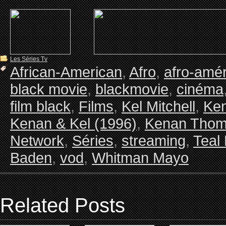
Les Séries Tv
African-American
,
Afro
,
afro-amér
black movie
,
blackmovie
,
cinéma
film black
,
Films
,
Kel Mitchell
,
Ken
Kenan & Kel (1996)
,
Kenan Tho
Network
,
Séries
,
streaming
,
Teal
Baden
,
vod
,
Whitman Mayo
Related Posts