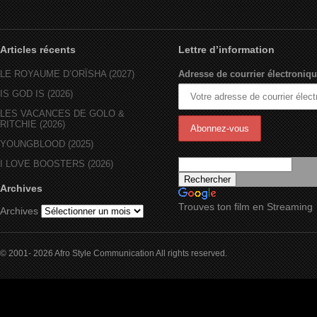
Articles récents
Lettre d’information
LE ROYAUME D’ORÏSHA (2027)
Adresse de courrier électroniqu
IS GOD IS (2026)
LES VACANCES DE GOLO &
RITCHIE (2026)
YOUNGBLOOD (2025)
I LOVE BOOSTERS (2026)
Archives
Trouves ton film en Streaming
Archives
© 2001- 2026 Afro Style Communication All rights reserved.