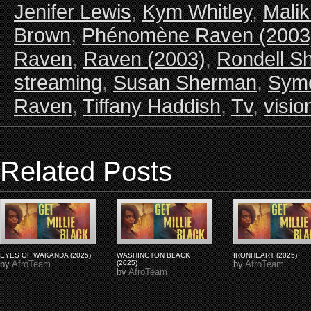
Jenifer Lewis
,
Kym Whitley
,
Malik
Brown
,
Phénomène Raven (2003
Raven
,
Raven (2003)
,
Rondell S
streaming
,
Susan Sherman
,
Sym
Raven
,
Tiffany Haddish
,
Tv
,
visio
Related Posts
EYES OF WAKANDA (2025)
WASHINGTON BLACK
IRONHEART (2025)
by
AfroTeam
(2025)
by
AfroTeam
by
AfroTeam