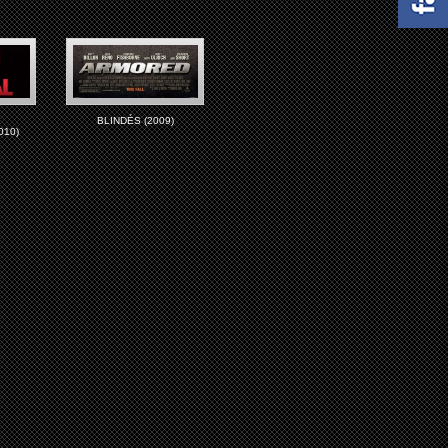
X
BLINDÉS (2009)
010)