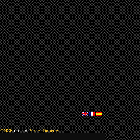
NONCE
du film:
Street Dancers