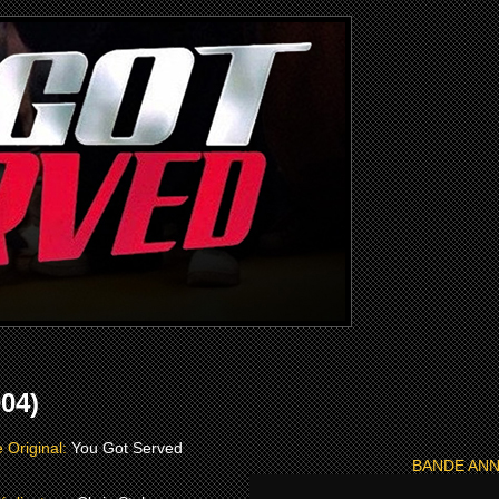
04)
e Original:
You Got Served
BANDE AN