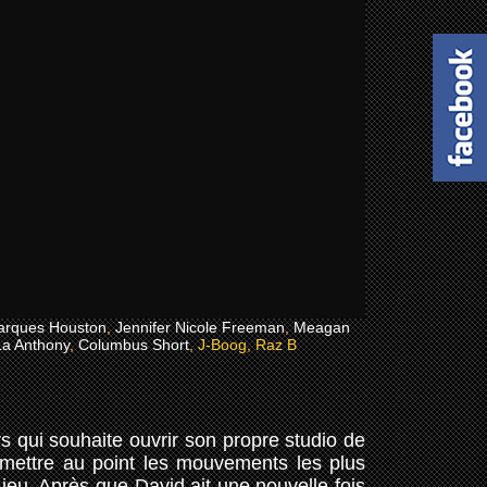
rques Houston
,
Jennifer Nicole Freeman
,
Meagan
La Anthony
,
Columbus Short
, J-Boog, Raz B
rs qui souhaite ouvrir son propre studio de
 mettre au point les mouvements les plus
 jeu. Après que David ait une nouvelle fois