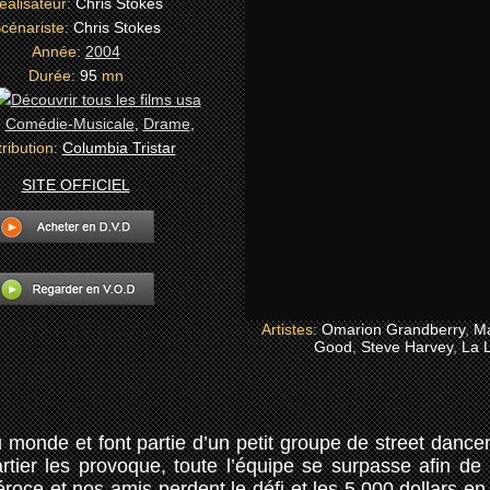
éalisateur:
Chris Stokes
cénariste:
Chris Stokes
Année:
2004
Durée:
95
mn
:
Comédie-Musicale
,
Drame
,
tribution:
Columbia Tristar
SITE OFFICIEL
Artistes:
Omarion Grandberry
,
Ma
Good
,
Steve Harvey
,
La 
u monde et font partie d’un petit groupe de street dance
rtier les provoque, toute l’équipe se surpasse afin de
éroce et nos amis perdent le défi et les 5.000 dollars en