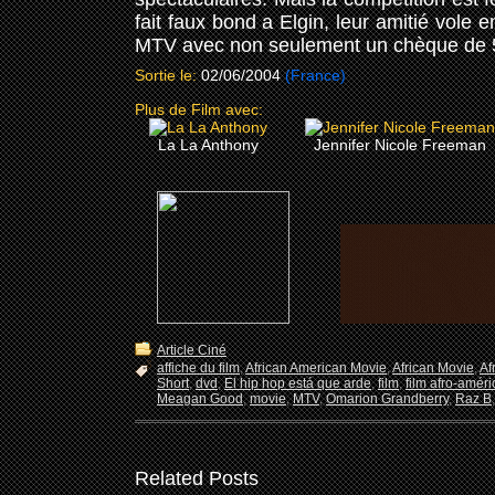
fait faux bond a Elgin, leur amitié vole 
MTV avec non seulement un chèque de 50.
Sortie le:
02/06/2004
(France)
Plus de Film avec:
La La Anthony
Jennifer Nicole Freeman
Article Ciné
affiche du film
,
African American Movie
,
African Movie
,
Af
Short
,
dvd
,
El hip hop está que arde
,
film
,
film afro-améri
Meagan Good
,
movie
,
MTV
,
Omarion Grandberry
,
Raz B
Related Posts