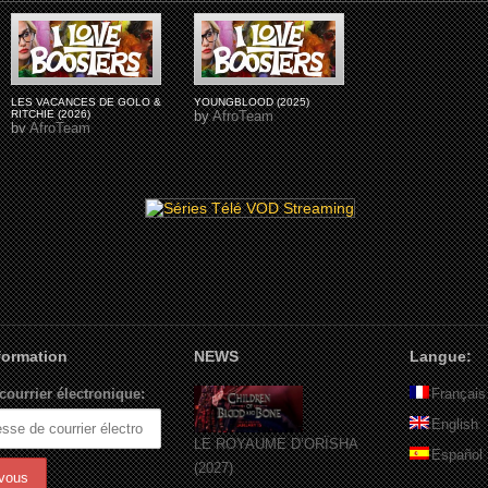
LES VACANCES DE GOLO &
YOUNGBLOOD (2025)
RITCHIE (2026)
by
AfroTeam
by
AfroTeam
nformation
NEWS
Langue:
courrier électronique:
Français
English
LE ROYAUME D’ORÏSHA
Español
(2027)