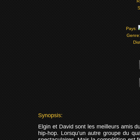
R
S
Pays:
Genre
Dis
Synopsis:
Elgin et David sont les meilleurs amis d
hip-hop. Lorsqu’un autre groupe du qua
spectaculaires. Mais la compétition est f