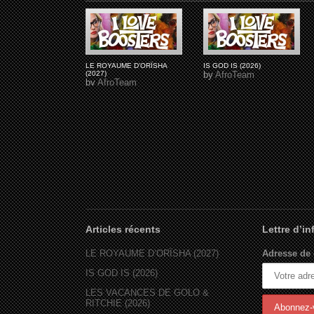
LE ROYAUME D'ORÏSHA
IS GOD IS (2026)
(2027)
by
AfroTeam
by
AfroTeam
Articles récents
Lettre d’i
LE ROYAUME D’ORÏSHA (2027)
Adresse de 
IS GOD IS (2026)
LES VACANCES DE GOLO &
RITCHIE (2026)