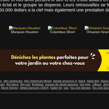
en éclat et le groupe se disperse. Leurs retrouvailles se 
000 dollars a la clef mais également une prestation d
Marques Houston
Columbus Short
Omarion Gran
ro
,
afro-américain
,
Afro-American Movie
,
bande annonce vf
,
black
,
black film
,
black
cain
,
film black
,
film noir
,
filmblack
,
groupe de street dancers
,
Hip Hop
,
J-Boog
,
Jenn
,
Steve Harvey
,
Street Dancers (2004)
,
trailer hd
,
vod
,
You Got Served
,
You Got Ser