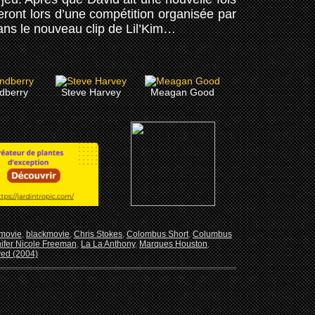
feront lors d’une compétition organisée par
ans le nouveau clip de Lil’Kim…
dberry
Steve Harvey
Meagan Good
 movie
,
blackmovie
,
Chris Stokes
,
Colombus Short
,
Columbus
ifer Nicole Freeman
,
La La Anthony
,
Marques Houston
,
ved (2004)