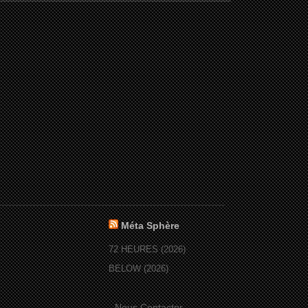
Méta Sphère
72 HEURES (2026)
BELOW (2026)
-
Nous Contacter