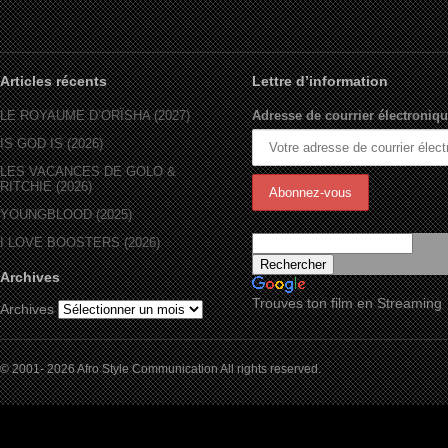
Articles récents
Lettre d’information
LE ROYAUME D’ORÏSHA (2027)
Adresse de courrier électroniqu
IS GOD IS (2026)
LES VACANCES DE GOLO &
RITCHIE (2026)
YOUNGBLOOD (2025)
I LOVE BOOSTERS (2026)
Archives
Trouves ton film en Streaming
Archives
© 2001- 2026 Afro Style Communication All rights reserved.