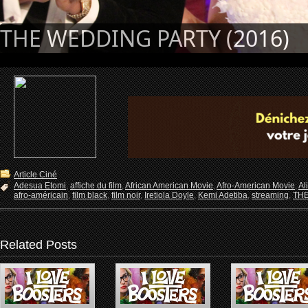
THE WEDDING PARTY (2016)
Article Ciné
Adesua Etomi
,
affiche du film
,
African American Movie
,
Afro-American Movie
,
Al
afro-américain
,
film black
,
film noir
,
Iretiola Doyle
,
Kemi Adetiba
,
streaming
,
TH
Related Posts