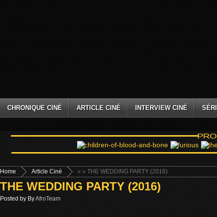
CHRONIQUE CINÉ
ARTICLE CINÉ
INTERVIEW CINÉ
SÉRI
Home
Article Ciné
»
» THE WEDDING PARTY (2016)
THE WEDDING PARTY (2016)
Posted by By
AfroTeam