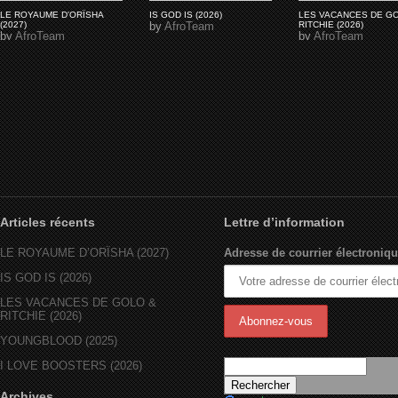
LE ROYAUME D'ORÏSHA
IS GOD IS (2026)
LES VACANCES DE G
(2027)
by
AfroTeam
RITCHIE (2026)
by
AfroTeam
by
AfroTeam
Articles récents
Lettre d’information
LE ROYAUME D’ORÏSHA (2027)
Adresse de courrier électroniqu
IS GOD IS (2026)
LES VACANCES DE GOLO &
RITCHIE (2026)
YOUNGBLOOD (2025)
I LOVE BOOSTERS (2026)
Archives