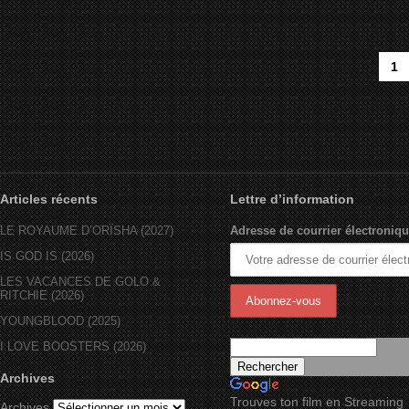
1
Articles récents
Lettre d’information
LE ROYAUME D’ORÏSHA (2027)
Adresse de courrier électroniqu
IS GOD IS (2026)
LES VACANCES DE GOLO &
RITCHIE (2026)
YOUNGBLOOD (2025)
I LOVE BOOSTERS (2026)
Archives
Trouves ton film en Streaming
Archives