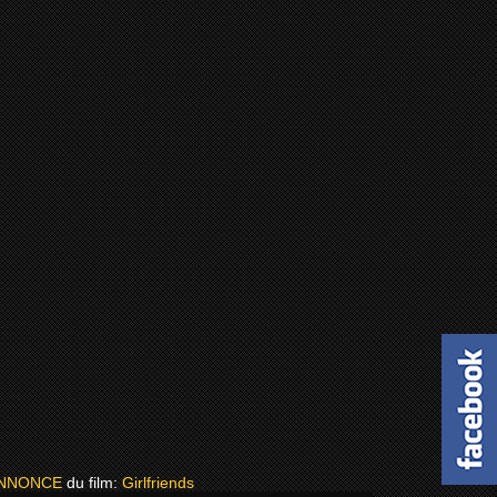
ANNONCE
du film:
Girlfriends