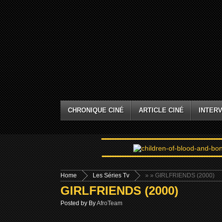
CHRONIQUE CINÉ
ARTICLE CINÉ
INTERV
Home
Les Séries Tv
»
» GIRLFRIENDS (2000)
GIRLFRIENDS (2000)
Posted by By
AfroTeam