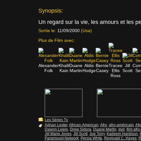
Synopsis:
Un regard sur la vie, les amours et les p
Sortie le:
11/09/2000
(Usa)
Plus de Film avec:
Alexander
Khalil
Duane
Aldis
Bernie
Tracee
Jill
Co
Folk
Kain
Martin
Hodge
Casey
Ellis
Scott
Se
Ross
Les Séries Tv
Adrian Lester
,
African-American
,
Afro
,
afro-américain
,
Afr
Dawnn Lewis
,
Drew Sidora
,
Duane Martin
,
dvd
,
film afr
Jill Marie Jones
,
Jill Scott
,
Joe Torry
,
Kadeem Hardison
,
Paramount Network
,
Persia White
,
Reginald C. Hayes
,
R