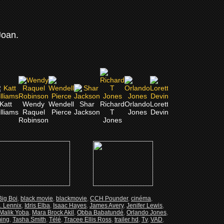
Joan.
Katt
Wendy
Wendell
Shar
Richard
Orlando
Loretta
Loni
Kenya
Jenif
lliams
Raquel
Pierce
Jackson
T
Jones
Devine
Love
Moore
Lew
Robinson
Jones
Big Boi
,
black movie
,
blackmovie
,
CCH Pounder
,
cinéma
,
. Lennix
,
Idris Elba
,
Isaac Hayes
,
James Avery
,
Jenifer Lewis
,
Malik Yoba
,
Mara Brock Akil
,
Obba Babatundé
,
Orlando Jones
,
ming
,
Tasha Smith
,
Télé
,
Tracee Ellis Ross
,
trailer hd
,
Tv
,
VAD
,