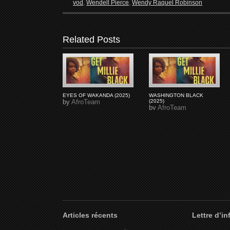
vod
,
Wendell Pierce
,
Wendy Raquel Robinson
Related Posts
EYES OF WAKANDA (2025)
WASHINGTON BLACK
by
AfroTeam
(2025)
by
AfroTeam
Articles récents
Lettre d’i