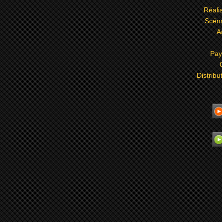
Réali
Scéna
A
Pay
Distribu