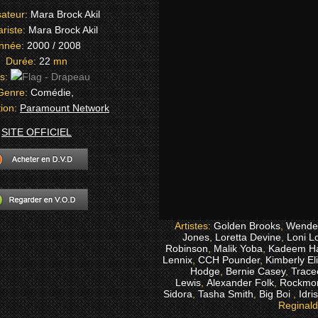
sateur:
Mara Brock Akil
riste:
Mara Brock Akil
nnée:
2000 / 2008
Durée:
22
mn
s:
Genre:
Comédie,
tion:
Paramount Network
SITE OFFICIEL
Artistes:
Golden Brooks
,
Wendel
Jones
,
Loretta Devine
,
Loni L
Robinson
,
Malik Yoba
,
Kadeem Ha
Lennix
,
CCH Pounder
,
Kimberly El
Hodge
,
Bernie Casey
,
Tracee
Lewis
,
Alexander Folk
,
Rockmo
Sidora
,
Tasha Smith
,
Big Boi
,
Idri
Reginald