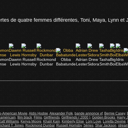
ertes de quatre femmes différentes, Toni, Maya, Lynn et 
mmon
Dawnn
Russell
Rockmond
Obba
Adrian
Drew
Tasha
Big
Idris
nse
Lewis
Hornsby
Dunbar
Babatunde
Lester
Sidora
Smith
Boi
Elba
Wi
o-American Movie
,
Aldis Hodge
,
Alexander Folk
,
bande annonce vf
,
Bernie Casey
,
o-américain
,
film black
,
Films
,
Girlfriends
,
Girlfriends ( 2000 )
,
Golden Brooks
,
Harry J
Katt Williams
,
Kenya Moore
,
Khalil Kain
,
Kimberly Elise
,
Loni Love
,
Loretta Devine
,
ichard T. Jones
,
Rockmond Dunbar
,
Russell Hornsby
,
Séries
,
Shar Jackson
,
strea