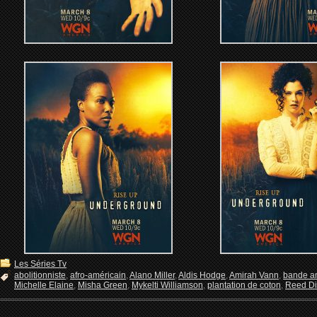
Les Séries Tv
abolitionniste
,
afro-américain
,
Alano Miller
,
Aldis Hodge
,
Amirah Vann
,
bande a
Michelle Elaine
,
Misha Green
,
Mykelti Williamson
,
plantation de coton
,
Reed D