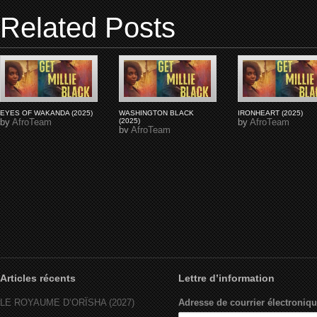
Related Posts
EYES OF WAKANDA (2025)
WASHINGTON BLACK
IRONHEART (2025)
by
AfroTeam
(2025)
by
AfroTeam
by
AfroTeam
Articles récents
Lettre d’information
LE ROYAUME D’ORÏSHA (2027)
Adresse de courrier électroniqu