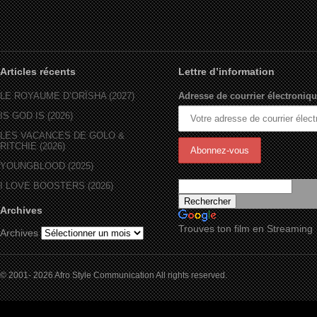
Articles récents
Lettre d’information
LE ROYAUME D’ORÏSHA (2027)
Adresse de courrier électroniqu
IS GOD IS (2026)
LES VACANCES DE GOLO &
RITCHIE (2026)
YOUNGBLOOD (2025)
I LOVE BOOSTERS (2026)
Archives
Trouves ton film en Streaming
Archives
© 2001- 2026 Afro Style Communication All rights reserved.