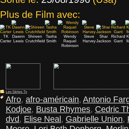
Plus de Film avec:
TK
Dawnn
Shireen
Tasha
Wendy
Steve
Shar
Richard
K
Carter
Lewis
Crutchfield
Smith
Raquel
Harvey
Jackson
Gant
M
Robinson
Les Séries Tv
Afro
,
afro-américain
,
Antonio Far
Kodjoe
,
Busta Rhymes
,
Cedric Th
dvd
,
Elise Neal
,
Gabrielle Union
,
Moore
,
Lori Beth Denberg
,
Merli