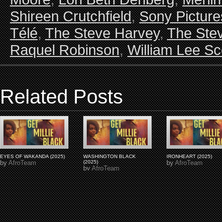
Shireen Crutchfield
,
Sony Picture
Télé
,
The Steve Harvey
,
The Ste
Raquel Robinson
,
William Lee Sc
Related Posts
EYES OF WAKANDA (2025)
WASHINGTON BLACK
IRONHEART (2025)
by
AfroTeam
(2025)
by
AfroTeam
by
AfroTeam