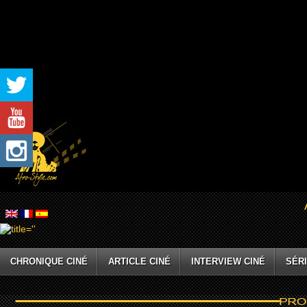
CHRONIQUE CINÉ
ARTICLE CINÉ
INTERVIEW CINÉ
SÉRI