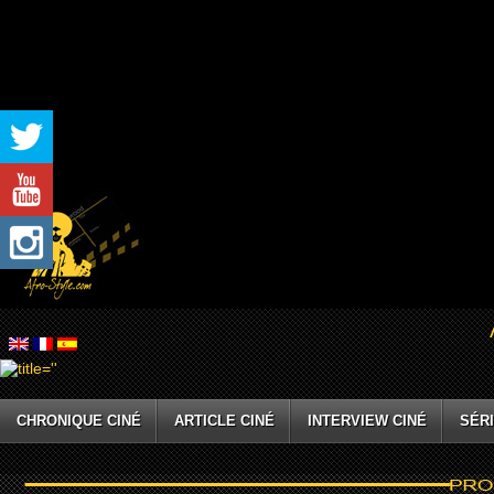
CHRONIQUE CINÉ
ARTICLE CINÉ
INTERVIEW CINÉ
SÉRI