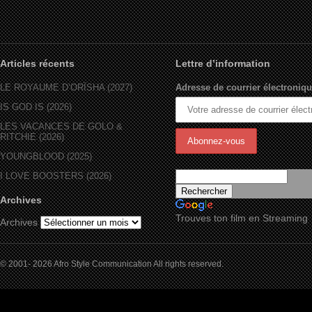
Articles récents
Lettre d’information
LE ROYAUME D’ORÏSHA (2027)
Adresse de courrier électroniqu
IS GOD IS (2026)
LES VACANCES DE GOLO &
RITCHIE (2026)
YOUNGBLOOD (2025)
I LOVE BOOSTERS (2026)
Archives
Trouves ton film en Streaming
Archives
© 2001- 2026 Afro Style Communication All rights reserved.