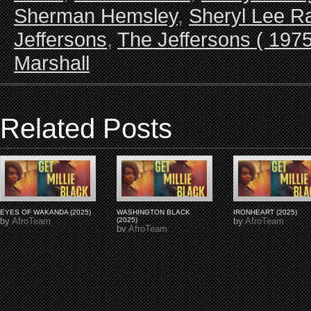
Sherman Hemsley
,
Sheryl Lee R
Jeffersons
,
The Jeffersons ( 1975
Marshall
Related Posts
EYES OF WAKANDA (2025)
WASHINGTON BLACK
IRONHEART (2025)
by
AfroTeam
(2025)
by
AfroTeam
by
AfroTeam