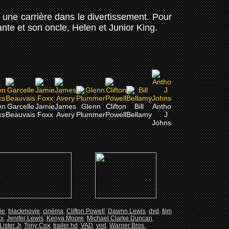
 une carrière dans le divertissement. Pour
tante et son oncle, Helen et Junior King.
en
Garcelle
Jamie
James
Glenn
Clifton
Bill
Anthony
ks
Beauvais
Foxx
Avery
Plummer
Powell
Bellamy
J
Johnson
ie
,
blackmovie
,
cinéma
,
Clifton Powell
,
Dawnn Lewis
,
dvd
,
film
xx
,
Jenifer Lewis
,
Kenya Moore
,
Michael Clarke Duncan
,
ister Jr
,
Tony Cox
,
trailer hd
,
VAD
,
vod
,
Warner Bros.