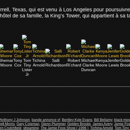
rell, Texas, qui est venu à Los Angeles pour poursuivre
’hôtel de sa famille, la King’s Tower, qui appartient à sa 
Shemar
Tony
Tom
Tichina
Salli
Robert
Michael
Kenya
Jenifer
Gold
Moore
Cox
Tiny
Arnold
Richardson
Ri’chard
Clarke
Moore
Lewis
Broo
Lister
Duncan
Jr
Anthony J Johnson
,
bande annonce vf
,
Bentley Kyle Evans
,
Bill Bellamy
,
black mov
ett Morris
,
Gary Coleman
,
Glenn Plummer
,
Golden Brooks
,
James Avery
,
Jamie Fo
en Crutchfield
,
streaming
,
The Jamie Foxx Show ( 1996 )
,
Tichina Arnold
,
Tom Tiny L