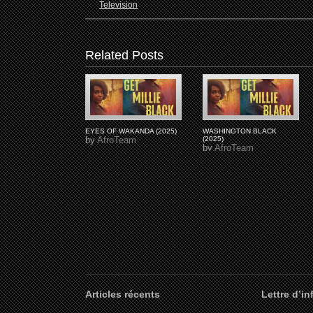
Television
Related Posts
EYES OF WAKANDA (2025)
WASHINGTON BLACK
by
AfroTeam
(2025)
by
AfroTeam
Articles récents
Lettre d’i