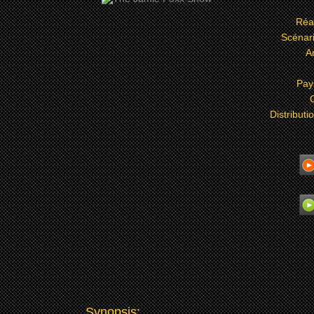
Réa
Scénar
A
Pay
Distributi
Synopsis: