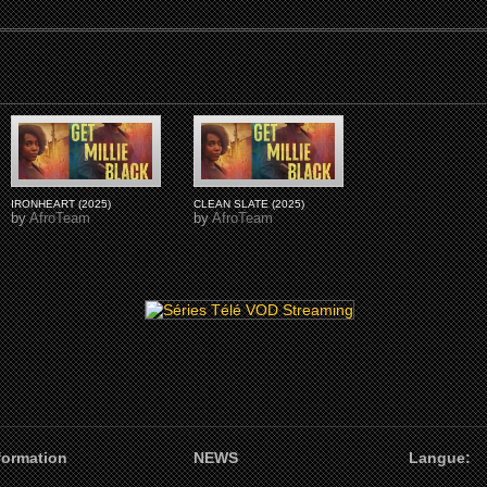
IRONHEART (2025)
CLEAN SLATE (2025)
by
AfroTeam
by
AfroTeam
nformation
NEWS
Langue: