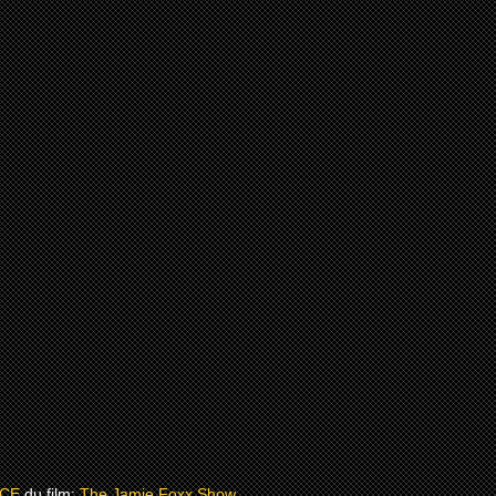
CE
du film:
The Jamie Foxx Show