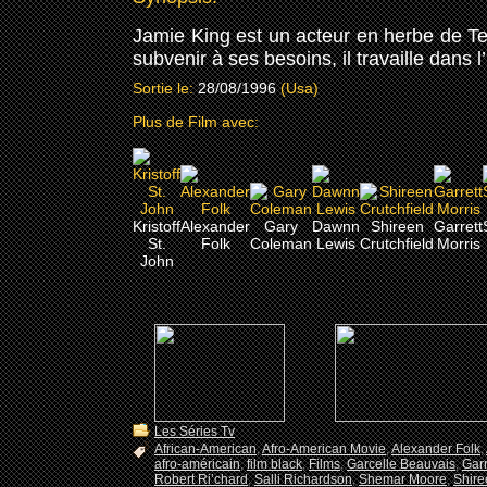
Jamie King est un acteur en herbe de Ter
subvenir à ses besoins, il travaille dans l
Sortie le:
28/08/1996
(Usa)
Plus de Film avec:
Kristoff
Alexander
Gary
Dawnn
Shireen
Garrett
St.
Folk
Coleman
Lewis
Crutchfield
Morris
John
Les Séries Tv
African-American
,
Afro-American Movie
,
Alexander Folk
,
afro-américain
,
film black
,
Films
,
Garcelle Beauvais
,
Garr
Robert Ri’chard
,
Salli Richardson
,
Shemar Moore
,
Shire