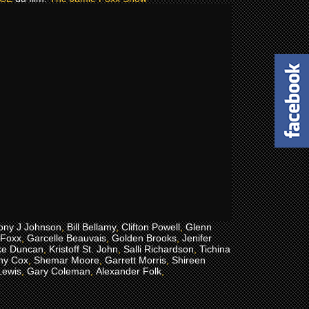
ony J Johnson
,
Bill Bellamy
,
Clifton Powell
,
Glenn
 Foxx
,
Garcelle Beauvais
,
Golden Brooks
,
Jenifer
ke Duncan
,
Kristoff St. John
,
Salli Richardson
,
Tichina
ny Cox
,
Shemar Moore
,
Garrett Morris
,
Shireen
ewis
,
Gary Coleman
,
Alexander Folk
,