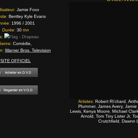
lisateur:
Jamie Foxx
iste:
Bentley Kyle Evans
nnée:
1996 / 2001
Durée:
30
mn
s:
Genre:
Comédie,
on:
Warner Bros. Television
SITE OFFICIEL
Artistes:
Robert Ri’chard
,
Anth
Plummer
,
James Avery
,
Jamie
Lewis
,
Kenya Moore
,
Michael Clar
Arnold
,
Tom Tiny Lister Jr
,
To
Crutchfield
,
Dawnn L