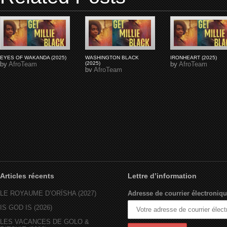
EYES OF WAKANDA (2025)
WASHINGTON BLACK
IRONHEART (2025)
by
AfroTeam
(2025)
by
AfroTeam
by
AfroTeam
Articles récents
Lettre d’information
LE ROYAUME D’ORÏSHA (2027)
Adresse de courrier électroniqu
IS GOD IS (2026)
LES VACANCES DE GOLO &