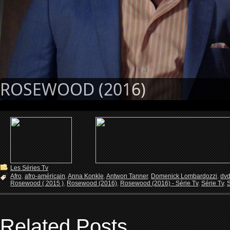
ROSEWOOD (2016)
Les Séries Tv
Afro
,
afro-américain
,
Anna Konkle
,
Antwon Tanner
,
Domenick Lombardozzi
,
dv
Rosewood ( 2015 )
,
Rosewood (2016)
,
Rosewood (2016) - Série Tv
,
Série Tv
,
S
Related Posts