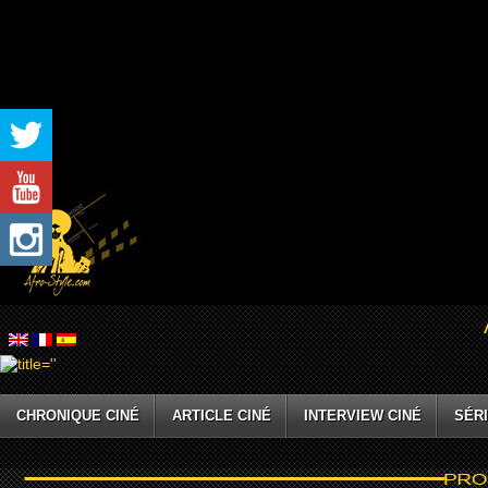
CHRONIQUE CINÉ
ARTICLE CINÉ
INTERVIEW CINÉ
SÉRI