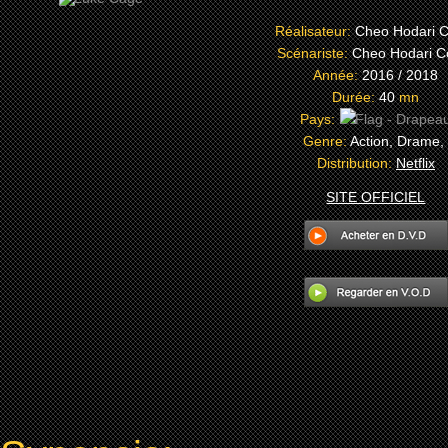
Réalisateur:
Cheo Hodari 
Scénariste:
Cheo Hodari C
Année:
2016 / 2018
Durée:
40
mn
Pays:
Genre:
Action, Drame
Distribution:
Netflix
SITE OFFICIEL