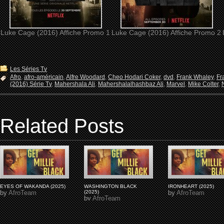
Luke Cage (2016) Affiche Promo 1
Luke Cage (2016) Affiche Promo 2
Les Séries Tv
Afro
,
afro-américain
,
Alfre Woodard
,
Cheo Hodari Coker
,
dvd
,
Frank Whaley
,
Fr
(2016) Série Tv
,
Mahershala Ali
,
Mahershalalhashbaz Ali
,
Marvel
,
Mike Colter
,
Related Posts
EYES OF WAKANDA (2025)
WASHINGTON BLACK
IRONHEART (2025)
by
AfroTeam
(2025)
by
AfroTeam
by
AfroTeam