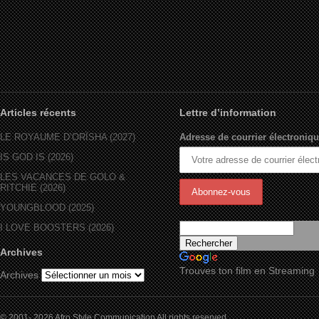
Articles récents
Lettre d’information
LE ROYAUME D’ORÏSHA (2027)
Adresse de courrier électroniqu
IS GOD IS (2026)
LES VACANCES DE GOLO &
RITCHIE (2026)
YOUNGBLOOD (2025)
I LOVE BOOSTERS (2026)
Archives
Trouves ton film en Streaming
Archives
© 2001- 2026 Afro Style Communication All rights reserved.