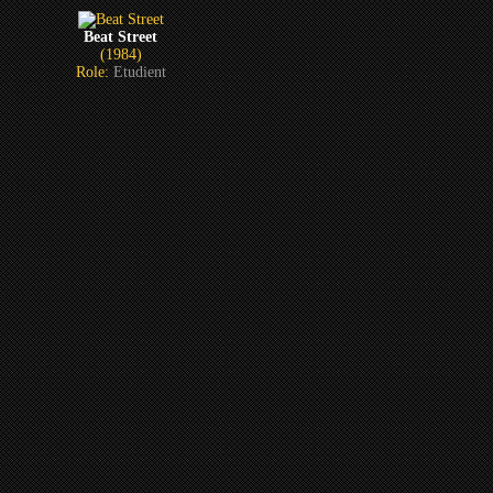
Beat Street
(1984)
Role:
Etudient