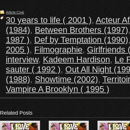
Article Ciné
30 years to life ( 2001 )
,
Acteur A
(1984)
,
Between Brothers (1997)
1987 )
,
Def by Temptation (1990)
2005 )
,
Filmographie
,
Girlfriends 
interview
,
Kadeem Hardison
,
Le P
sauter ( 1992 )
,
Out All Night (19
(1988)
,
Showtime (2002)
,
Territo
Vampire A Brooklyn ( 1995 )
Related Posts