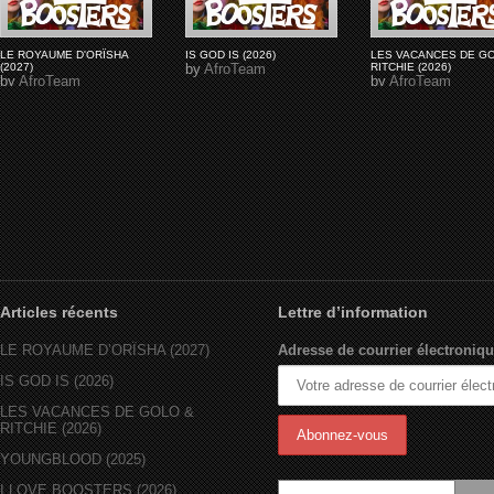
LE ROYAUME D'ORÏSHA
IS GOD IS (2026)
LES VACANCES DE G
(2027)
by
AfroTeam
RITCHIE (2026)
by
AfroTeam
by
AfroTeam
Articles récents
Lettre d’information
LE ROYAUME D’ORÏSHA (2027)
Adresse de courrier électroniqu
IS GOD IS (2026)
LES VACANCES DE GOLO &
RITCHIE (2026)
YOUNGBLOOD (2025)
I LOVE BOOSTERS (2026)