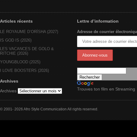
Articles récents
Lettre d’information
LE ROYAUME D’ORÏSHA (2027)
Adresse de courrier électroniqu
IS GOD IS (2026)
LES VACANCES DE GOLO &
RITCHIE (2026)
YOUNGBLOOD (2025)
I LOVE BOOSTERS (2026)
Archives
Trouves ton film en Streaming
Archives
© 2001- 2026 Afro Style Communication All rights reserved.