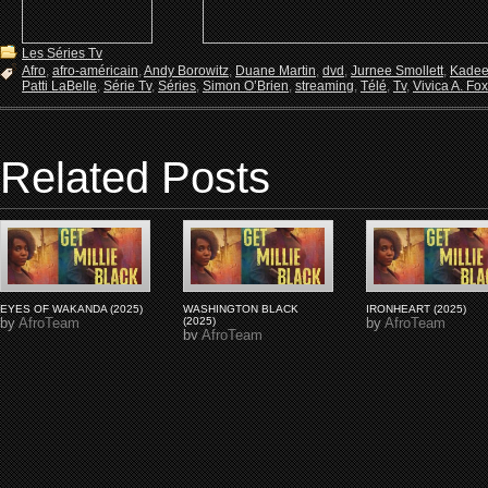
Les Séries Tv
Afro
,
afro-américain
,
Andy Borowitz
,
Duane Martin
,
dvd
,
Jurnee Smollett
,
Kadee
Patti LaBelle
,
Série Tv
,
Séries
,
Simon O’Brien
,
streaming
,
Télé
,
Tv
,
Vivica A. Fox
Related Posts
EYES OF WAKANDA (2025)
WASHINGTON BLACK
IRONHEART (2025)
by
AfroTeam
(2025)
by
AfroTeam
by
AfroTeam