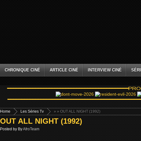
CHRONIQUE CINÉ
ARTICLE CINÉ
INTERVIEW CINÉ
SÉRI
Home
Les Séries Tv
»
» OUT ALL NIGHT (1992)
OUT ALL NIGHT (1992)
Posted by By
AfroTeam