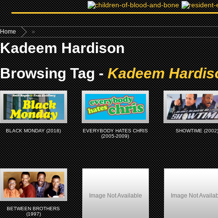
Home
»
Kadeem Hardison
Browsing Tag -
Kadeem Hardis
BLACK MONDAY (2018)
EVERYBODY HATES CHRIS
SHOWTIME (2002
(2005-2009)
Image Not Available
Image Not Availa
BETWEEN BROTHERS
(1997)