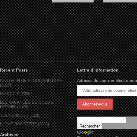
Vampire in Brooklyn (1995)
Panther (1995)
Recent Posts
Lettre d’information
CHILDREN OF BLOOD AND BONE
Adresse de courrier électroniqu
(2027)
IS GOD IS (2026)
LES VACANCES DE GOLO &
RITCHIE (2026)
YOUNGBLOOD (2025)
I LOVE BOOSTERS (2026)
Archives