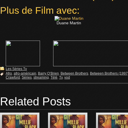
Plus de Film avec:
Duane Martin
Les Séries Tv
Afro
,
afro-américain
,
Barry O’Brien
,
Between Brothers
,
Between Brothers (1997)
Crawford
,
Séries
,
streaming
,
Télé
,
Tv
,
vod
Related Posts