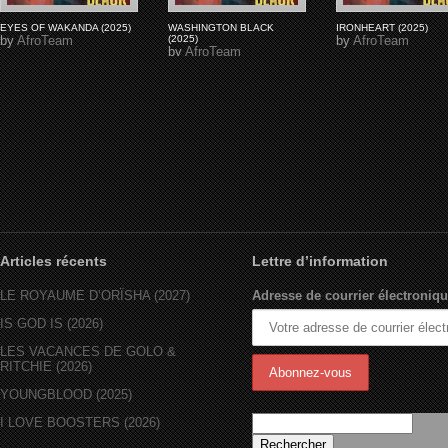
EYES OF WAKANDA (2025)
WASHINGTON BLACK
IRONHEART (2025)
by
AfroTeam
(2025)
by
AfroTeam
by
AfroTeam
Articles récents
Lettre d’information
LE ROYAUME D’ORÏSHA (2027)
Adresse de courrier électroniqu
IS GOD IS (2026)
LES VACANCES DE GOLO &
RITCHIE (2026)
YOUNGBLOOD (2025)
I LOVE BOOSTERS (2026)