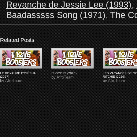
Revanche de Jessie Lee (1993)
,
Baadasssss Song (1971)
,
The Co
Related Posts
LE ROYAUME D'ORÏSHA
IS GOD IS (2026)
LES VACANCES DE G
(2027)
by
AfroTeam
RITCHIE (2026)
by
AfroTeam
by
AfroTeam