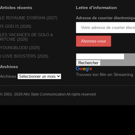
Articles récents
Lettre d’information
LE ROYAUME D’ORÏSHA (2027)
Adresse de courrier électroniqu
IS GOD IS (2026)
LES VACANCES DE GOLO &
RITCHIE (2026)
YOUNGBLOOD (2025)
I LOVE BOOSTERS (2026)
Archives
Trouves ton film en Streaming
Archives
© 2001- 2026 Afro Style Communication All rights reserved.