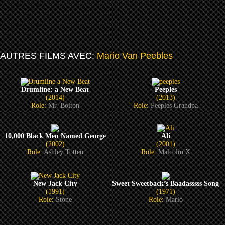
AUTRES FILMS AVEC:
Mario Van Peebles
Drumline: a New Beat
Peeples
(2014)
(2013)
Role:
Mr. Bolton
Role:
Peeples Grandpa
10,000 Black Men Named George
Ali
(2002)
(2001)
Role:
Ashley Totten
Role:
Malcolm X
New Jack City
Sweet Sweetback’s Baadasssss Song
(1991)
(1971)
Role:
Stone
Role:
Mario