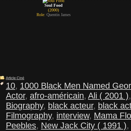
Soul Food
(2000)
Role:
Quentin James
Article Ciné
10
,
1000 Black Men Named Georg
Actor
,
afro-américain
,
Ali ( 2001 )
Biography
,
black acteur
,
black ac
Filmography
,
interview
,
Mama Flor
Peebles
,
New Jack City ( 1991 )