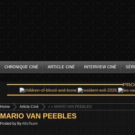
CHRONIQUE CINÉ
ARTICLE CINÉ
INTERVIEW CINÉ
SÉRI
Home
Article Ciné
»
» MARIO VAN PEEBLES
MARIO VAN PEEBLES
Posted by By
AfroTeam