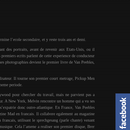
rmine l’ecole secondaire, et y reste trois ans et demi.
nt des portraits, avant de revenir aux Etats-Unis, ou il
remiers ecrits parlent de cette experience de conducteur
ques photographies devient le premier livre de Van Peebles,
lisateur. Il tourne son premier court metrage, Pickup Men
 meme periode.
lywood pour chercher du travail, mais ne parvient pas a
eur. A New York, Melvin rencontre un homme qui a vu ses
l s’expatrie donc outre-atlantique. En France, Van Peebles
zine Mad en francais. Il collabore egalement au magazine
 francais, utilisant le sprechgesang (parle chante) venant
 musique. Cela l’amene a realiser son premier disque, Brer