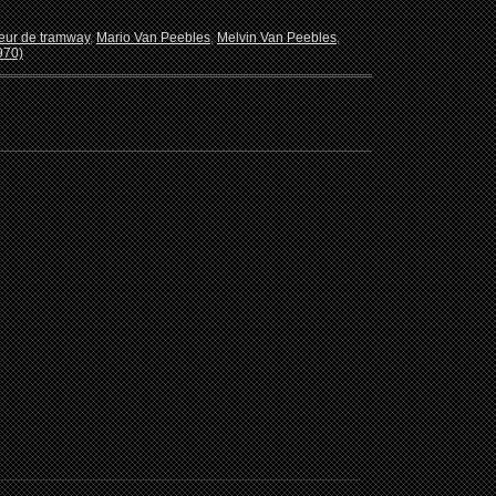
eur de tramway
,
Mario Van Peebles
,
Melvin Van Peebles
,
970)