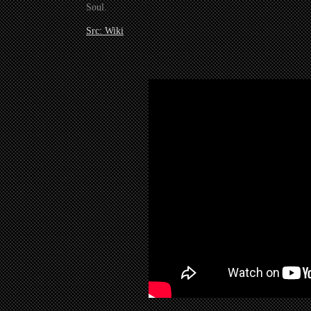
Soul.
Src: Wiki