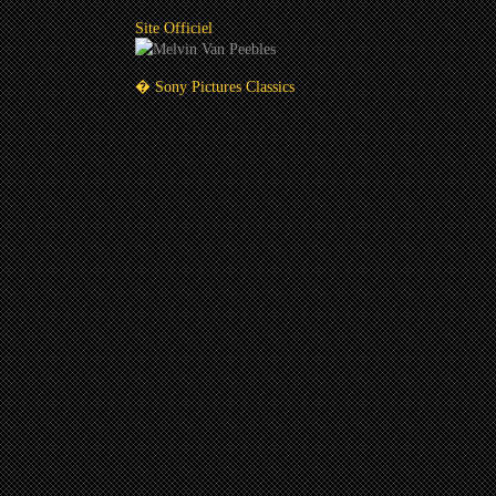
Site Officiel
� Sony Pictures Classics