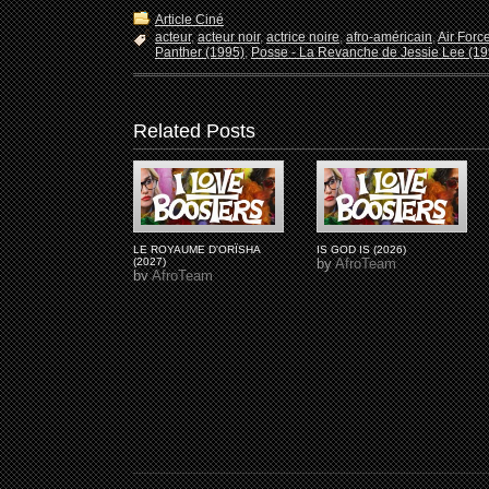
Article Ciné
acteur
,
acteur noir
,
actrice noire
,
afro-américain
,
Air Forc
Panther (1995)
,
Posse - La Revanche de Jessie Lee (19
Related Posts
LE ROYAUME D'ORÏSHA
IS GOD IS (2026)
(2027)
by
AfroTeam
by
AfroTeam