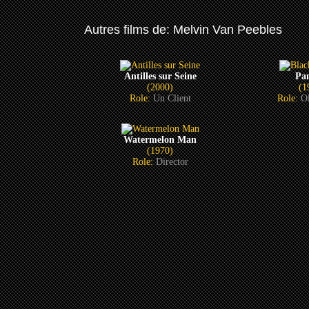
Autres films de: Melvin Van Peebles
Antilles sur Seine
Pa
(2000)
(1
Role:
Un Client
Role:
Ol
Watermelon Man
(1970)
Role:
Director