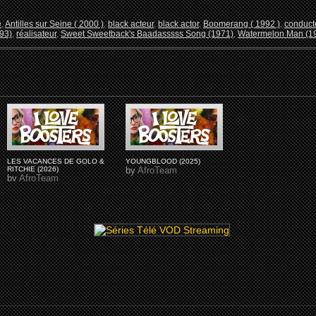
e
,
Antilles sur Seine ( 2000 )
,
black acteur
,
black actor
,
Boomerang ( 1992 )
,
conduct
93)
,
réalisateur
,
Sweet Sweetback's Baadasssss Song (1971)
,
Watermelon Man (1
LES VACANCES DE GOLO &
YOUNGBLOOD (2025)
RITCHIE (2026)
by
AfroTeam
by
AfroTeam