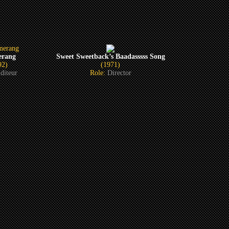
rang
Sweet Sweetback’s Baadasssss Song
92)
(1971)
diteur
Role:
Director