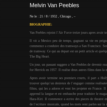
Melvin Van Peebles
Ne le : 21 / 8 / 1932 , Chicago , –
BIOGRAPHIE:
Van Peebles rejoint l’Air Force treize jours apres avoir te
Il vit a Mexico peu de temps, gagnant sa vie en peigna
commence a conduire des tramways a San Francisco. Ses p
de tramway. Ce qui au depart est un petit article et quel
The Big Heart.
Un jour, un passant suggere a Van Peebles de devenir rea
for Herrick en 1957. Il realise deux autres films dans la
Apres avoir termine ses premiers courts, il part a Hol
trouver quelqu’un desireux de l’engager comme realisat
films, qui les a adores et veut les projeter en France. I
apprend la langue et est embauche pour traduire le maga
Hara-Kiri. Il commence a ecrire des pieces de theatre en
de l’ecriture musicale, quand les mots sont parles sur la