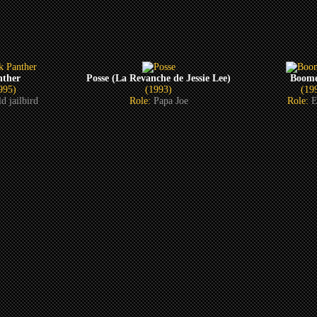
nther
Posse (La Revanche de Jessie Lee)
Boome
995)
(1993)
(19
d jailbird
Role:
Papa Joe
Role:
E