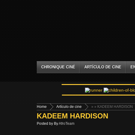
CHRONIQUE CINÉ
ARTÍCULO DE CINE
E
Home
Artículo de cine
»
» KADEEM HARDISON
KADEEM HARDISON
Posted by By
AfroTeam