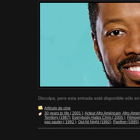
Disculpa, pero esta entrada está disponible sólo e
Artículo de cine
30 years to life ( 2001 )
,
Acteur Afro Américain
,
Afro-Amer
Territory (1987)
,
Everybody Hates Chris ( 2005 )
,
Filmog
pas sauter ( 1992 )
,
Out All Night (1992)
,
Panther (1995)