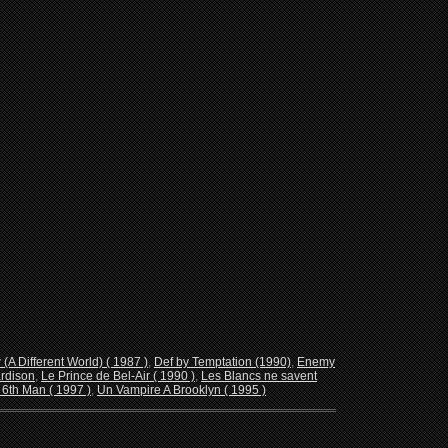
A Different World) ( 1987 )
,
Def by Temptation (1990)
,
Enemy
rdison
,
Le Prince de Bel-Air ( 1990 )
,
Les Blancs ne savent
 6th Man ( 1997 )
,
Un Vampire A Brooklyn ( 1995 )