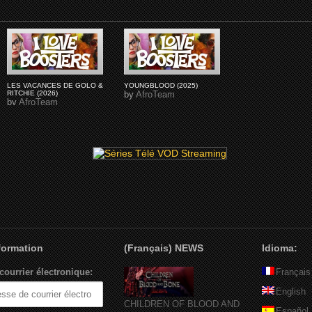
LES VACANCES DE GOLO &
YOUNGBLOOD (2025)
RITCHIE (2026)
by
AfroTeam
by
AfroTeam
nformation
(Français) NEWS
Idioma:
courrier électronique:
Français
English
CHILDREN OF BLOOD AND
Español