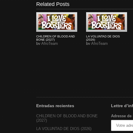
Related Posts
CHILDREN OF BLOOD AND
LA VOLUNTAD DE DIOS
BONE (2027)
(2026)
by
AfroTeam
by
AfroTeam
Entradas recientes
Lettre d’i
CHILDREN OF BLOOD AND BONE
Adresse de 
(2027)
LA VOLUNTAD DE DIOS (2026)