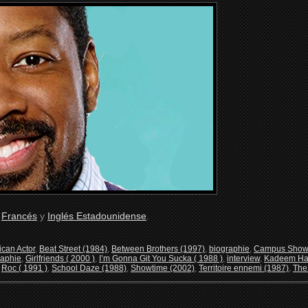
n
Francés
y
Inglés Estadounidense
.
ican Actor
,
Beat Street (1984)
,
Between Brothers (1997)
,
biographie
,
Campus Show (
raphie
,
Girlfriends ( 2000 )
,
I’m Gonna Git You Sucka ( 1988 )
,
interview
,
Kadeem Ha
,
Roc ( 1991 )
,
School Daze (1988)
,
Showtime (2002)
,
Territoire ennemi (1987)
,
The