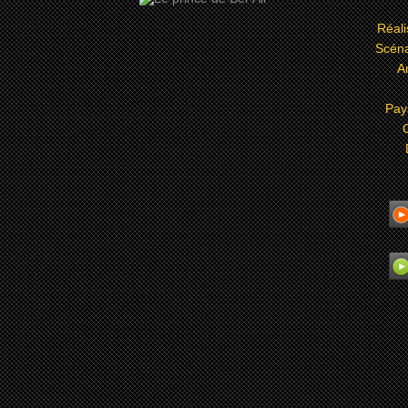
Réali
Scéna
A
Pay