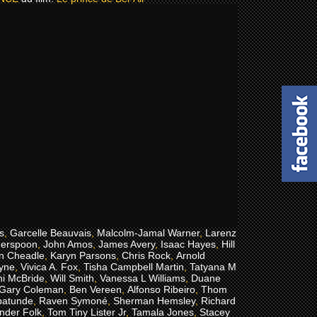
s
,
Garcelle Beauvais
,
Malcolm-Jamal Warner
,
Larenz
herspoon
,
John Amos
,
James Avery
,
Isaac Hayes
,
Hill
n Cheadle
,
Karyn Parsons
,
Chris Rock
,
Arnold
ayne
,
Vivica A. Fox
,
Tisha Campbell Martin
,
Tatyana M
i McBride
,
Will Smith
,
Vanessa L Williams
,
Duane
Gary Coleman
,
Ben Vereen
,
Alfonso Ribeiro
,
Thom
batunde
,
Raven Symoné
,
Sherman Hemsley
,
Richard
nder Folk
,
Tom Tiny Lister Jr
,
Tamala Jones
,
Stacey