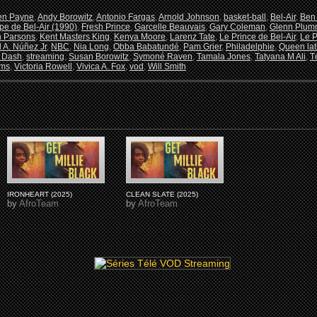
en Payne
,
Andy Borowitz
,
Antonio Fargas
,
Arnold Johnson
,
basket-ball
,
Bel-Air
,
Ben
ipe de Bel-Air (1990)
,
Fresh Prince
,
Garcelle Beauvais
,
Gary Coleman
,
Glenn Plum
n Parsons
,
Kent Masters King
,
Kenya Moore
,
Larenz Tate
,
Le Prince de Bel-Air
,
Le P
 A. Núñez Jr
,
NBC
,
Nia Long
,
Obba Babatundé
,
Pam Grier
,
Philadelphie
,
Queen lat
 Dash
,
streaming
,
Susan Borowitz
,
Symoné Raven
,
Tamala Jones
,
Tatyana M Ali
,
T
ams
,
Victoria Rowell
,
Vivica A. Fox
,
vod
,
Will Smith
IRONHEART (2025)
CLEAN SLATE (2025)
by
AfroTeam
by
AfroTeam