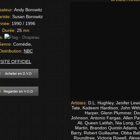
sateur:
Andy Borowitz
riste:
Susan Borowitz
nnée:
1990 / 1996
Durée:
25
mn
s:
Genre:
Comédie,
Distribution:
NBC
SITE OFFICIEL
Artistes:
D.L. Hughley
,
Jenifer Lewi
Tate
,
Kadeem Hardison
,
John Wit
Harper
,
Glenn Plummer
,
Do
Johnson
,
Antonio Fargas
,
Allen P
Ali
,
Queen Latifah
,
Nia Long
,
Ch
Martin
,
Brandon Quintin Adams
,
Barry
,
Robert Guillaume
,
Obba Ba
Roundtree
,
Victoria Rowell
,
Alexa