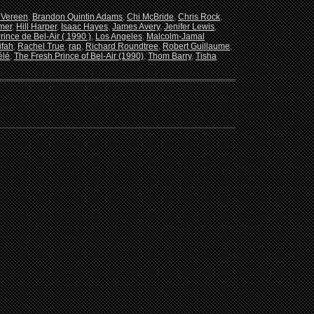
 Vereen
,
Brandon Quintin Adams
,
Chi McBride
,
Chris Rock
,
mer
,
Hill Harper
,
Isaac Hayes
,
James Avery
,
Jenifer Lewis
,
rince de Bel-Air ( 1990 )
,
Los Angeles
,
Malcolm-Jamal
ifah
,
Rachel True
,
rap
,
Richard Roundtree
,
Robert Guillaume
,
élé
,
The Fresh Prince of Bel-Air (1990)
,
Thom Barry
,
Tisha