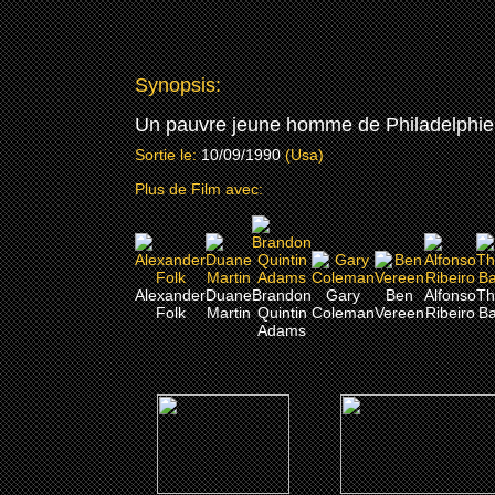
Synopsis:
Un pauvre jeune homme de Philadelphie e
Sortie le:
10/09/1990
(Usa)
Plus de Film avec:
Alexander
Duane
Brandon
Gary
Ben
Alfonso
T
Folk
Martin
Quintin
Coleman
Vereen
Ribeiro
Ba
Adams