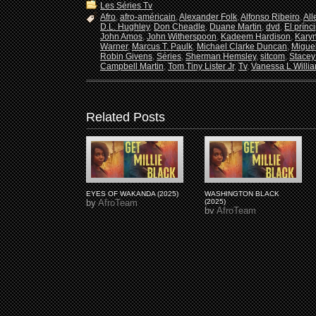
Les Séries Tv
Afro
,
afro-américain
,
Alexander Folk
,
Alfonso Ribeiro
,
All
D.L. Hughley
,
Don Cheadle
,
Duane Martin
,
dvd
,
El prínc
John Amos
,
John Witherspoon
,
Kadeem Hardison
,
Kary
Warner
,
Marcus T. Paulk
,
Michael Clarke Duncan
,
Miguel
Robin Givens
,
Séries
,
Sherman Hemsley
,
sitcom
,
Stacey
Campbell Martin
,
Tom Tiny Lister Jr
,
Tv
,
Vanessa L Willi
Related Posts
EYES OF WAKANDA (2025)
WASHINGTON BLACK
by
AfroTeam
(2025)
by
AfroTeam