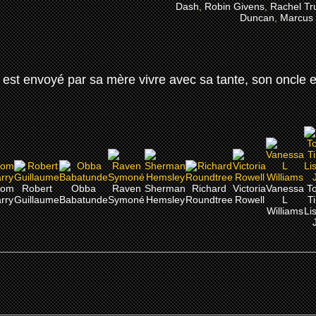
Dash
,
Robin Givens
,
Rachel Tr
Duncan
,
Marcus 
st envoyé par sa mère vivre avec sa tante, son oncle et
hom
Robert
Obba
Raven
Sherman
Richard
Victoria
Vanessa
T
rry
Guillaume
Babatunde
Symoné
Hemsley
Roundtree
Rowell
L
T
Williams
Li