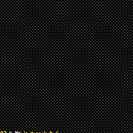
NCE
du film:
Le prince de Bel-Air