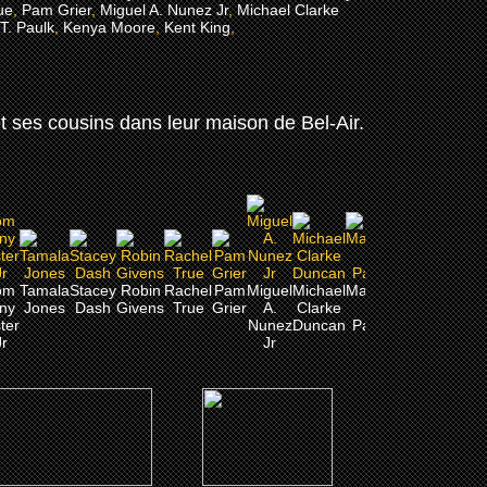
ue
,
Pam Grier
,
Miguel A. Nunez Jr
,
Michael Clarke
T. Paulk
,
Kenya Moore
,
Kent King
,
 ses cousins dans leur maison de Bel-Air.
om
Tamala
Stacey
Robin
Rachel
Pam
Miguel
Michael
Marcus
Kenya
Kent
iny
Jones
Dash
Givens
True
Grier
A.
Clarke
T.
Moore
King
P
ster
Nunez
Duncan
Paulk
Jr
Jr