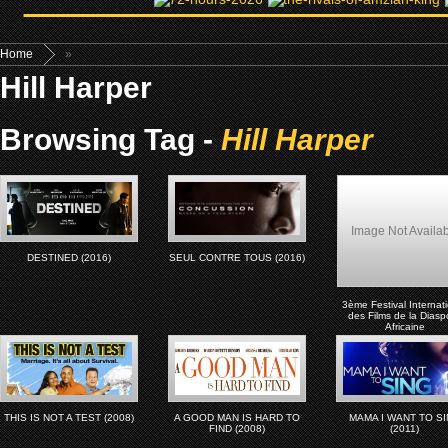
Home
»
Hill Harper
Browsing Tag -
Hill Harper
Image Not Availa
DESTINED (2016)
SEUL CONTRE TOUS (2016)
3ème Festival Internat
des Films de la Diasp
Africaine
THIS IS NOT A TEST (2008)
A GOOD MAN IS HARD TO
MAMA I WANT TO S
FIND (2008)
(2011)