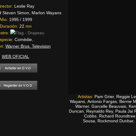
irector:
Leslie Ray
d Steven Simon, Marlon Wayans
Año:
1995 / 1999
Duración:
22
mn
stre:
specie:
Comédie,
ón:
Warner Bros. Television
WEB OFICIAL
Artistas:
Pam Grier
,
Reggie L
Wayans
,
Antonio Fargas
,
Bernie 
Warner
,
Garcelle Beauvais
,
Ken
Duncan
,
Reynaldo Rey
,
Paula Jai 
Cobbs
,
Richard Roundtree
Sousa
,
Rockmond Dunbar
,