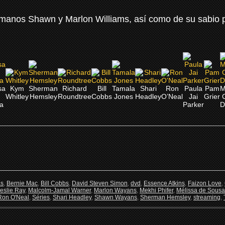
manos Shawn y Marlon Williams, así como de su sabio p
sa
Kym
Sherman
Richard
Bill
Tamala
Shari
Ron
Paula
Pam
M
Whitley
Hemsley
Roundtree
Cobbs
Jones
Headley
O’Neal
Jai
Grier
a
Parker
D
as
,
Bernie Mac
,
Bill Cobbs
,
David Steven Simon
,
dvd
,
Essence Atkins
,
Faizon Love
,
eslie Ray
,
Malcolm-Jamal Warner
,
Marlon Wayans
,
Mekhi Phifer
,
Mélissa de Sousa
Ron O'Neal
,
Séries
,
Shari Headley
,
Shawn Wayans
,
Sherman Hemsley
,
streaming
,