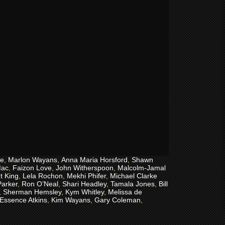
ee
,
Marlon Wayans
,
Anna Maria Horsford
,
Shawn
Mac
,
Faizon Love
,
John Witherspoon
,
Malcolm-Jamal
t King
,
Lela Rochon
,
Mekhi Phifer
,
Michael Clarke
Parker
,
Ron O’Neal
,
Shari Headley
,
Tamala Jones
,
Bill
,
Sherman Hemsley
,
Kym Whitley
,
Melissa de
Essence Atkins
,
Kim Wayans
,
Gary Coleman
,