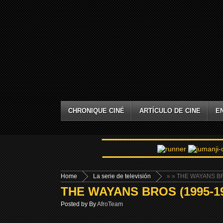
CHRONIQUE CINÉ
ARTÍCULO DE CINE
E
Home
La serie de televisión
»
» THE WAYANS BR
THE WAYANS BROS (1995-1
Posted by By
AfroTeam