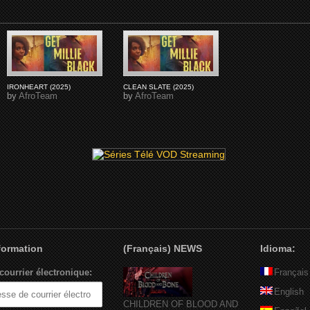
IRONHEART (2025)
CLEAN SLATE (2025)
by
AfroTeam
by
AfroTeam
nformation
(Français) NEWS
Idioma:
courrier électronique:
Français
English
CHILDREN OF BLOOD AND