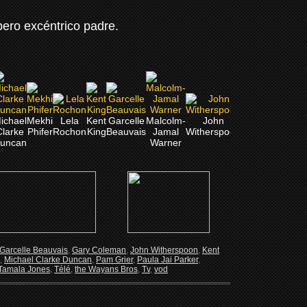
ero excéntrico padre.
ichael
Mekhi
Lela
Kent
Garcelle
Malcolm-
John
Faizon
Bernie
A
Clarke
Phifer
Rochon
King
Beauvais
Jamal
Witherspoon
Love
Mac
F
uncan
Warner
Garcelle Beauvais
,
Gary Coleman
,
John Witherspoon
,
Kent
,
Michael Clarke Duncan
,
Pam Grier
,
Paula Jai Parker
,
Tamala Jones
,
Télé
,
the Wayans Bros
,
Tv
,
vod