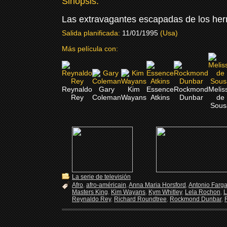
Sinopsis:
Las extravagantes escapadas de los her
Salida planificada:
11/01/1995
(Usa)
Más película con:
Reynaldo
Gary
Kim
Essence
Rockmond
Melis
Rey
Coleman
Wayans
Atkins
Dunbar
de
Sous
La serie de televisión
Afro
,
afro-américain
,
Anna Maria Horsford
,
Antonio Farg
Masters King
,
Kim Wayans
,
Kym Whitley
,
Lela Rochon
,
L
Reynaldo Rey
,
Richard Roundtree
,
Rockmond Dunbar
,