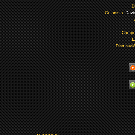
D
Guionista:
Davi
Campe
E
Distribuci