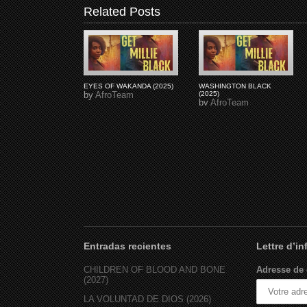
Related Posts
EYES OF WAKANDA (2025)
WASHINGTON BLACK
by
AfroTeam
(2025)
by
AfroTeam
Entradas recientes
Lettre d’i
CHILDREN OF BLOOD AND BONE
Adresse de 
(2027)
LA VOLUNTAD DE DIOS (2026)