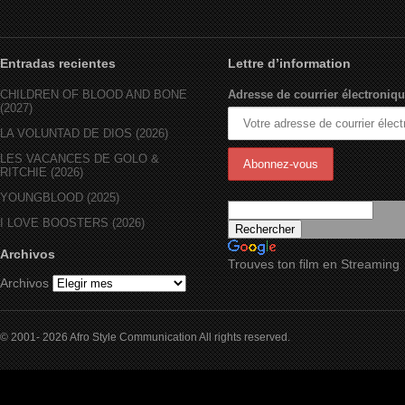
Entradas recientes
Lettre d’information
CHILDREN OF BLOOD AND BONE
Adresse de courrier électroniqu
(2027)
LA VOLUNTAD DE DIOS (2026)
LES VACANCES DE GOLO &
RITCHIE (2026)
YOUNGBLOOD (2025)
I LOVE BOOSTERS (2026)
Archivos
Trouves ton film en Streaming
Archivos
© 2001- 2026 Afro Style Communication All rights reserved.