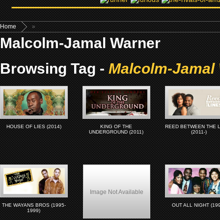
Home
»
Malcolm-Jamal Warner
Browsing Tag -
Malcolm-Jamal
HOUSE OF LIES (2014)
KING OF THE
REED BETWEEN THE 
UNDERGROUND (2011)
(2011-)
Image Not Available
THE WAYANS BROS (1995-
OUT ALL NIGHT (19
1999)